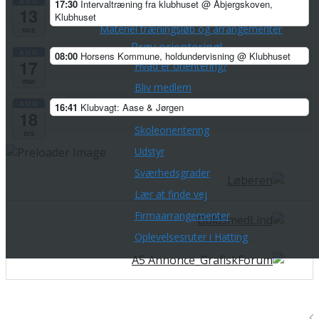
AUG
17:30
Intervaltræning fra klubhuset
@ Åbjergskoven,
Stævner
13
Klubhuset
Materiel træningsløb og arrangementer
tors
Prøv orientering!
AUG
08:00
Horsens Kommune, holdundervisning
@ Klubhuset
17
Hvad er orientering?
man
Bliv medlem
AUG
16:41
Klubvagt: Aase & Jørgen
Velkommen i klubben
18
Skoleorientering
tirs
Udstyr
Sværhedsgrader
Lær at finde vej
Firmaarrangementer
Oplevelsesruter i Hatting