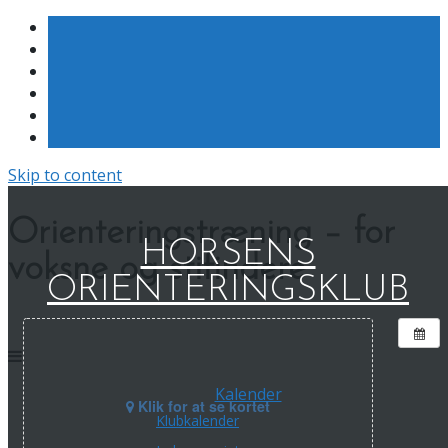
Skip to content
Orienteringstræning – for
HORSENS
voksne og stifindere
ORIENTERINGSKLUB
Kalender
Klik for at se kortet
Klubkalender