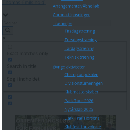
Thomas-Emils hold)
Arrangementer/Åbne løb
Corona-tilpasninger
Træninger
Tirsdagstræning
Torsdagstræning
Lørdagstræning
Exact matches only
Teknisk træning
Search in title
Øvrige aktiviteter
Championpokalen
Søg i indholdet
Divisionsturneringen
Klubmesterskaber
Park Tour 2026
Nytårsløb 2025
Dark Trail Horsens
Klubfest for voksne