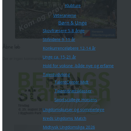
Klubture
Veteranerne
Børn & Unge
Skovfræsere 5-8 årige
Stifindere 9-11 år
Åbne løb
Konkurrenceløbere 12-14 år
Unge ca. 15-21 år
Der er ingen kommende begivenheder.
Hold for voksne -både nye og erfarne
Talentudviking
TalentCenter Midt
Talentidrætsklasser
Sportscollege Horsens
Ungdomskurser og sommerlejre
Kreds Ungdoms Match
Midtjysk Ungdomsliga 2026