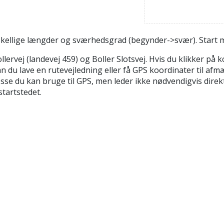
skellige længder og sværhedsgrad (begynder->svær). Start m
ej (landevej 459) og Boller Slotsvej. Hvis du klikker på kor
an du lave en rutevejledning eller få GPS koordinater til af
se du kan bruge til GPS, men leder ikke nødvendigvis direkte
startstedet.