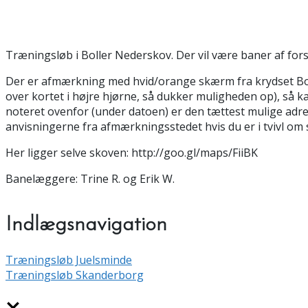
Træningsløb i Boller Nederskov. Der vil være baner af for
Der er afmærkning med hvid/orange skærm fra krydset Bollerv
over kortet i højre hjørne, så dukker muligheden op), så k
noteret ovenfor (under datoen) er den tættest mulige adres
anvisningerne fra afmærkningsstedet hvis du er i tvivl om 
Her ligger selve skoven: http://goo.gl/maps/FiiBK
Banelæggere: Trine R. og Erik W.
Indlægsnavigation
Træningsløb Juelsminde
Træningsløb Skanderborg