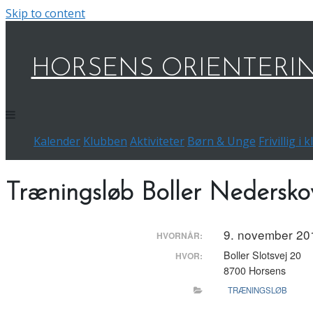
Skip to content
HORSENS ORIENTERI
Kalender
Klubben
Aktiviteter
Børn & Unge
Frivillig i
Træningsløb Boller Nedersko
9. november 201
HVORNÅR:
Boller Slotsvej 20
HVOR:
8700 Horsens
TRÆNINGSLØB