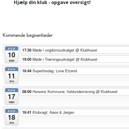
Hjælp din klub - opgave oversigt!
Kommende begivenheder
AUG
17:30
Møde i ungdomsudvalget
@ Klubhuset
10
19:00
Møde i Træningsudvalget
@ Klubhuset
man
AUG
16:44
Supertirsdag: Lone Etzerot
11
tirs
AUG
08:00
Horsens Kommune, holdundervisning
@ Klubhuset
17
man
AUG
16:41
Klubvagt: Aase & Jørgen
18
tirs