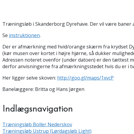
Træningsløb i Skanderborg Dyrehave. Der vil være baner a
Se
instruktionen
.
Der er afmærkning med hvid/orange skærm fra krydset Dyreha
(kør musen over kortet i højre hjørne, så dukker mulighede
Adressen noteret ovenfor (under datoen) er den tættest mul
derfor anvisningerne fra afmærkningsstedet hvis du er i tv
Her ligger selve skoven:
http://goo.gl/maps/1xvcP
Banelæggere: Britta og Hans Jørgen
Indlægsnavigation
Træningsløb Boller Nederskov
Træningsløb Ustrup (Lørdagsløb Light)