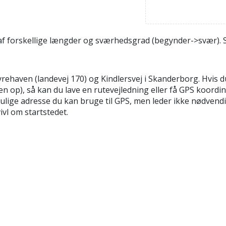
f forskellige længder og sværhedsgrad (begynder->svær). St
ven (landevej 170) og Kindlersvej i Skanderborg. Hvis du kl
n op), så kan du lave en rutevejledning eller få GPS koordin
ige adresse du kan bruge til GPS, men leder ikke nødvendigv
ivl om startstedet.