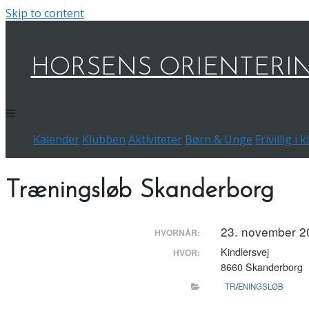
Skip to content
HORSENS ORIENTERI
Kalender
Klubben
Aktiviteter
Børn & Unge
Frivillig i
Træningsløb Skanderborg
23. november 20
HVORNÅR:
Kindlersvej
HVOR:
8660 Skanderborg
TRÆNINGSLØB