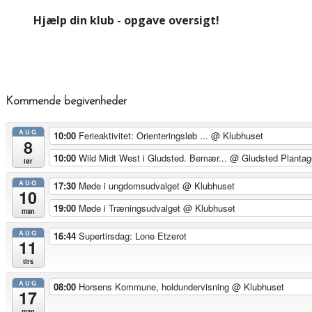
Hjælp din klub - opgave oversigt!
Kommende begivenheder
AUG
10:00
Ferieaktivitet: Orienteringsløb ...
@ Klubhuset
8
10:00
Wild Midt West i Gludsted. Bemær...
@ Gludsted Plantag
lør
AUG
17:30
Møde i ungdomsudvalget
@ Klubhuset
10
19:00
Møde i Træningsudvalget
@ Klubhuset
man
AUG
16:44
Supertirsdag: Lone Etzerot
11
tirs
AUG
08:00
Horsens Kommune, holdundervisning
@ Klubhuset
17
man