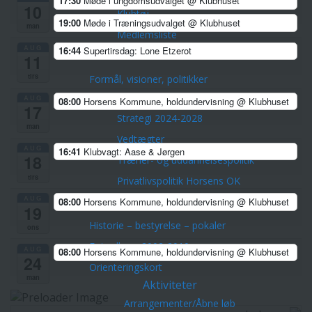
17:30
Møde i ungdomsudvalget
@ Klubhuset
10
Klubtøj
19:00
Møde i Træningsudvalget
@ Klubhuset
man
Medlemsliste
AUG
16:44
Supertirsdag: Lone Etzerot
Medlemsfordele
11
tirs
Formål, visioner, politikker
Formål
AUG
08:00
Horsens Kommune, holdundervisning
@ Klubhuset
17
Strategi 2024-2028
man
Vedtægter
AUG
16:41
Klubvagt: Aase & Jørgen
18
Træner- og uddannelsespolitik
tirs
Privatlivspolitik Horsens OK
Cookies politik
AUG
08:00
Horsens Kommune, holdundervisning
@ Klubhuset
19
Historie – bestyrelse – pokaler
ons
Fotoalbum 2002-2010
AUG
08:00
Horsens Kommune, holdundervisning
@ Klubhuset
24
Orienteringskort
man
Aktiviteter
Arrangementer/Åbne løb