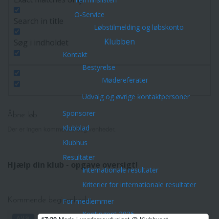
O-Service
Search in title
Løbstilmelding og løbskonto
Klubben
Søg i indholdet
Kontakt
Bestyrelse
Mødereferater
Udvalg og øvrige kontaktpersoner
Sponsorer
Åbne løb
Klubblad
Der er ingen kommende begivenheder.
Klubhus
Resultater
Hjælp din klub - opgave oversigt!
Internationale resultater
Kriterier for internationale resultater
For medlemmer
Kommende begivenheder
Kontingent 2026
AUG