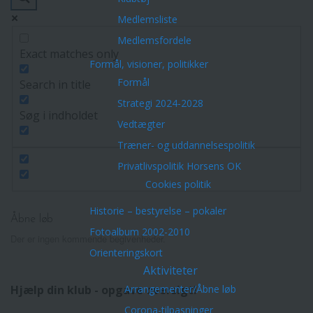
Medlemsliste
Medlemsfordele
Exact matches only
Formål, visioner, politikker
Formål
Search in title
Strategi 2024-2028
Søg i indholdet
Vedtægter
Træner- og uddannelsespolitik
Privatlivspolitik Horsens OK
Cookies politik
Historie – bestyrelse – pokaler
Åbne løb
Fotoalbum 2002-2010
Der er ingen kommende begivenheder.
Orienteringskort
Aktiviteter
Arrangementer/Åbne løb
Hjælp din klub - opgave oversigt!
Corona-tilpasninger