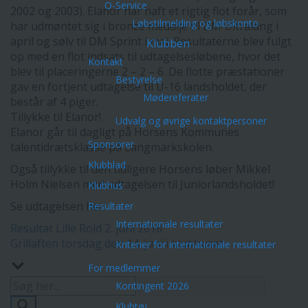
O-Service
2002 og 2003). Elanor har haft et rigtig flot forår, som
Løbstilmelding og løbskonto
har udmøntet sig i bronze medalje til DM Ultralang i
april og sølv til DM Sprint i maj. Resultaterne blev fulgt
Klubben
op med en flot indsats til udtagelsesløbene, hvor det
Kontakt
blev til placeringerne 2 – 2 – 6. De flotte præstationer
Bestyrelse
gav en fortjent ud
tagelse til U-16 landsholdet, der
Mødereferater
består af 4 piger.
Tillykke til Elanor!
Udvalg og øvrige kontaktpersoner
Elanor går til dagligt på Horsens Kommunes
Sponsorer
talentidrætsklasse på Langmarkskolen.
Klubblad
Også tillykke til den tidligere Horsens løber Mikkel
Holm Nielsen med udtagelsen til Juniorlandsholdet!
Klubhus
Se udtagelsen her
Resultater
Internationale resultater
Indlægsnavigation
Resultat Lille Rold 2. juni 2018
Grillaften torsdag den 14. juni i klubhuset
Kriterier for internationale resultater
For medlemmer
Kontingent 2026
Klubtøj