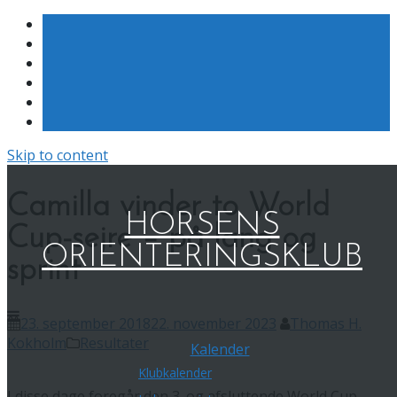
Skip to content
Camilla vinder to World
HORSENS
Cup-sejre – på lang og
ORIENTERINGSKLUB
sprint
23. september 2018
22. november 2023
Thomas H.
Kokholm
Resultater
Kalender
Klubkalender
I disse dage foregår den 3. og afsluttende World Cup-