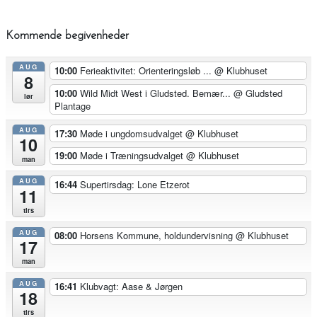
Kommende begivenheder
AUG
10:00
Ferieaktivitet: Orienteringsløb ...
@ Klubhuset
8
10:00
Wild Midt West i Gludsted. Bemær...
@ Gludsted
lør
Plantage
AUG
17:30
Møde i ungdomsudvalget
@ Klubhuset
10
19:00
Møde i Træningsudvalget
@ Klubhuset
man
AUG
16:44
Supertirsdag: Lone Etzerot
11
tirs
AUG
08:00
Horsens Kommune, holdundervisning
@ Klubhuset
17
man
AUG
16:41
Klubvagt: Aase & Jørgen
18
tirs