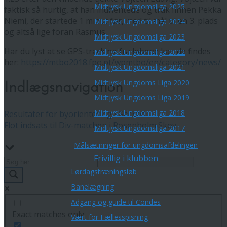
Midtjysk Ungdomsliga 2025
faktisk så hurtig, at han indhentede og trak finnen Pekka
Niemi, der startede 1 minut før, med til mål til en 3. plads
Midtjysk Ungdomsliga 2024
og altså lige foran Rasmus.
Midtjysk Ungdomsliga 2023
Har du lyst at se GPS-tracking fra løbene kan de findes
Midtjysk Ungdomsliga 2022
her:
https://mtbo2018.fpo.pt/wpmtbo/en/category/news/
Midtjysk Ungdomsliga 2021
Midtjysk Ungdoms Liga 2020
Indlægsnavigation
Midtjysk Ungdoms Liga 2019
Midtjysk Ungdomsliga 2018
Resultater for byorientering i Gedved
Flot indsats til Div-matchen i Rosenholm Skov.
Midtjysk Ungdomsliga 2017
Målsætninger for ungdomsafdelingen
Frivillig i klubben
Lørdagstræningsløb
Banelægning
Adgang og guide til Condes
Exact matches only
Vært for Fællesspisning