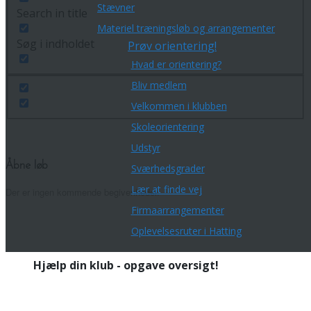
Stævner
Search in title
Materiel træningsløb og arrangementer
Søg i indholdet
Prøv orientering!
Hvad er orientering?
Bliv medlem
Velkommen i klubben
Skoleorientering
Udstyr
Åbne løb
Sværhedsgrader
Lær at finde vej
Der er ingen kommende begivenheder.
Firmaarrangementer
Oplevelsesruter i Hatting
Hjælp din klub - opgave oversigt!