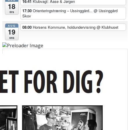
16:41
Klubvagt: Aase & Jørgen
18
17:30
Orienteringstræning – Ussinggård...
@ Ussinggård
tirs
Skov
AUG
08:00
Horsens Kommune, holdundervisning
@ Klubhuset
19
ons