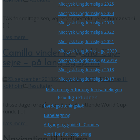
Midtjysk Ungdomsliga 2025
Midtjysk Ungdomsliga 2024
TAK for deltagelsen, vejret var perfekt, jeres humør var i
Midtjysk Ungdomsliga 2023
[…]
Midtjysk Ungdomsliga 2022
Læs mere...
Midtjysk Ungdomsliga 2021
Midtjysk Ungdoms Liga 2020
Camilla vinder to World Cup-
Midtjysk Ungdoms Liga 2019
sejre – på lang og sprint
Midtjysk Ungdomsliga 2018
23. september 2018
22. november 2023
Thomas H.
Midtjysk Ungdomsliga 2017
Kokholm
Resultater
Målsætninger for ungdomsafdelingen
Frivillig i klubben
I disse dage foregår den 3. og afsluttende World Cup-
Lørdagstræningsløb
runde […]
Banelægning
Læs mere...
Adgang og guide til Condes
Vært for Fællesspisning
Navigation til indlæg