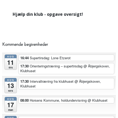
Hjælp din klub - opgave oversigt!
Kommende begivenheder
AUG
16:44
Supertirsdag: Lone Etzerot
11
17:30
Orienteringstræning – supertirsdag
@ Åbjergskoven,
tirs
Klubhuset
AUG
17:30
Intervaltræning fra klubhuset
@ Åbjergskoven,
13
Klubhuset
tors
AUG
08:00
Horsens Kommune, holdundervisning
@ Klubhuset
17
man
AUG