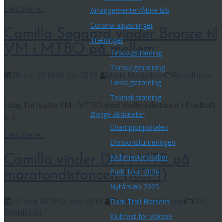
Læs mere...
Arrangementer/Åbne løb
Corona-tilpasninger
Camilla Søgaard vinder Bronze til
Træninger
VM i MTBO på mellem
Tirsdagstræning
Torsdagstræning
30. juli 2019
30. juli 2019
Mads Mikkelsen
Resultater
Lørdagstræning
Teknisk træning
I dag fortsatte VM i MTBO med mellemdistance i Ebeltoft.
Øvrige aktiviteter
[…]
Championpokalen
Læs mere...
Divisionsturneringen
Klubmesterskaber
Camilla vinder DM i MTB på
Park Tour 2026
maratondistancen (XCM)
Nytårsløb 2025
12. maj 2019
12. maj 2019
Thomas H. Kokholm
DM
,
Dark Trail Horsens
Resultater
Klubfest for voksne