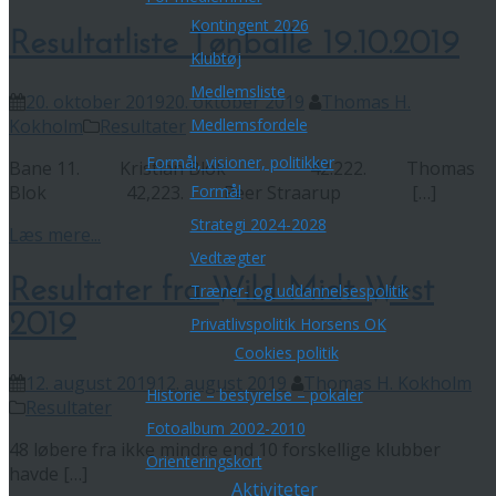
Kontingent 2026
Resultatliste Tønballe 19.10.2019
Klubtøj
Medlemsliste
20. oktober 2019
20. oktober 2019
Thomas H.
Medlemsfordele
Kokholm
Resultater
Formål, visioner, politikker
Bane 11. Kristian Blok 42.222. Thomas
Formål
Blok 42,223. Peer Straarup […]
Strategi 2024-2028
Læs mere...
Vedtægter
Resultater fra Wild Midt West
Træner- og uddannelsespolitik
2019
Privatlivspolitik Horsens OK
Cookies politik
12. august 2019
12. august 2019
Thomas H. Kokholm
Historie – bestyrelse – pokaler
Resultater
Fotoalbum 2002-2010
48 løbere fra ikke mindre end 10 forskellige klubber
Orienteringskort
havde […]
Aktiviteter