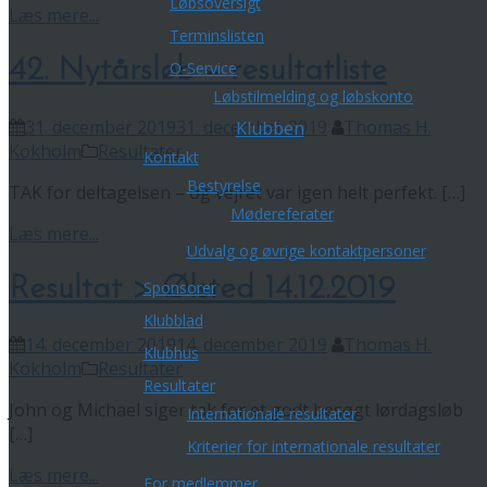
Løbsoversigt
Læs mere...
Terminslisten
42. Nytårsløb – resultatliste
O-Service
Løbstilmelding og løbskonto
31. december 2019
31. december 2019
Thomas H.
Klubben
Kokholm
Resultater
Kontakt
Bestyrelse
TAK for deltagelsen – og vejret var igen helt perfekt. […]
Mødereferater
Læs mere...
Udvalg og øvrige kontaktpersoner
Resultat > Ølsted 14.12.2019
Sponsorer
Klubblad
14. december 2019
14. december 2019
Thomas H.
Klubhus
Kokholm
Resultater
Resultater
John og Michael siger tak for et godt besøgt lørdagsløb
Internationale resultater
[…]
Kriterier for internationale resultater
Læs mere...
For medlemmer