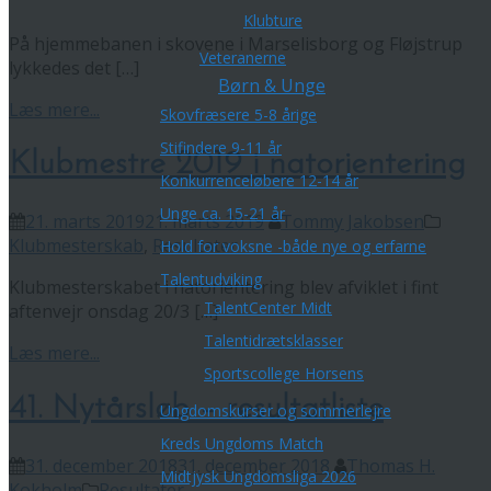
Klubture
På hjemmebanen i skovene i Marselisborg og Fløjstrup
Veteranerne
lykkedes det […]
Børn & Unge
Læs mere...
Skovfræsere 5-8 årige
Stifindere 9-11 år
Klubmestre 2019 i natorientering
Konkurrenceløbere 12-14 år
Unge ca. 15-21 år
21. marts 2019
21. marts 2019
Tommy Jakobsen
Klubmesterskab
,
Resultater
Hold for voksne -både nye og erfarne
Talentudviking
Klubmesterskabet i natorientering blev afviklet i fint
TalentCenter Midt
aftenvejr onsdag 20/3 […]
Talentidrætsklasser
Læs mere...
Sportscollege Horsens
41. Nytårsløb – resultatliste
Ungdomskurser og sommerlejre
Kreds Ungdoms Match
31. december 2018
31. december 2018
Thomas H.
Midtjysk Ungdomsliga 2026
Kokholm
Resultater