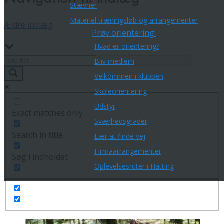
Stævner
Materiel træningsløb og arrangementer
Ældre indlæg
Prøv orientering!
Hvad er orientering?
Bliv medlem
Velkommen i klubben
Skoleorientering
Udstyr
Exact matches only
Sværhedsgrader
Search in title
Lær at finde vej
Firmaarrangementer
Søg i indholdet
Oplevelsesruter i Hatting