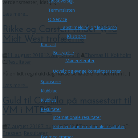
Løbsoversigt
verdensmester, idet […]
Terminslisten
Læs mere...
O-Service
Løbstilmelding og løbskonto
Rikke og Carsten vinder Wild
Klubben
Midt West trofæerne
Kontakt
Bestyrelse
11. august 2018
12. august 2018
Thomas H. Kokholm
Mødereferater
Resultater
Udvalg og øvrige kontaktpersoner
På en lidt regnfuld dag havde 50 løbere fundet frem […]
Sponsorer
Læs mere...
Klubblad
Guld til Camilla på massestart til
Klubhus
VM i MTBO
Resultater
Internationale resultater
7. august 2018
7. august 2018
Thomas H. Kokholm
Kriterier for internationale resultater
Pressen
,
Resultater
For medlemmer