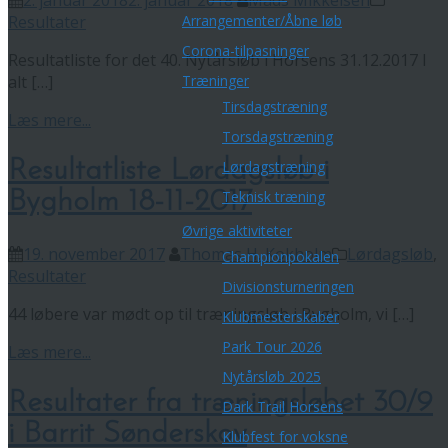
2. januar 2018
2. januar 2018
Mads Mikkelsen
Arrangementer/Åbne løb
Resultater
Corona-tilpasninger
Resultatliste for det 40. Nytårsløb i Horsens 31.12.2017 I
Træninger
alt […]
Tirsdagstræning
Læs mere...
Torsdagstræning
Resultatliste Lørdagsløb i
Lørdagstræning
Bygholm 18-11-2017
Teknisk træning
Øvrige aktiviteter
19. november 2017
Thomas H. Kokholm
Lørdagsløb
,
Championpokalen
Resultater
Divisionsturneringen
44 løbere var mødt op til træningsløb i Bygholm, vi […]
Klubmesterskaber
Park Tour 2026
Læs mere...
Nytårsløb 2025
Resultater fra træningsløbet 30/9
Dark Trail Horsens
i Barrit Sønderskov
Klubfest for voksne