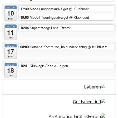
AUG
17:30
Møde i ungdomsudvalget
@ Klubhuset
10
19:00
Møde i Træningsudvalget
@ Klubhuset
man
AUG
16:44
Supertirsdag: Lone Etzerot
11
tirs
AUG
08:00
Horsens Kommune, holdundervisning
@ Klubhuset
17
man
AUG
16:41
Klubvagt: Aase & Jørgen
18
tirs