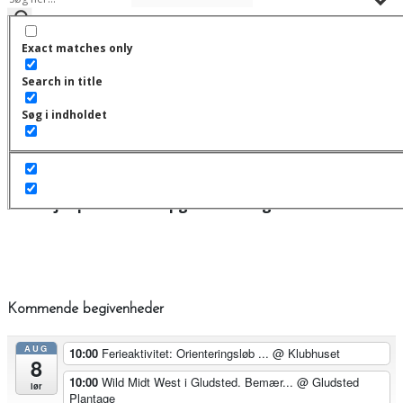
Exact matches only
Åbne løb
Search in title
Der er ingen kommende begivenheder.
Søg i indholdet
Hjælp din klub - opgave oversigt!
Kommende begivenheder
AUG
10:00
Ferieaktivitet: Orienteringsløb ...
@ Klubhuset
8
10:00
Wild Midt West i Gludsted. Bemær...
@ Gludsted
lør
Plantage