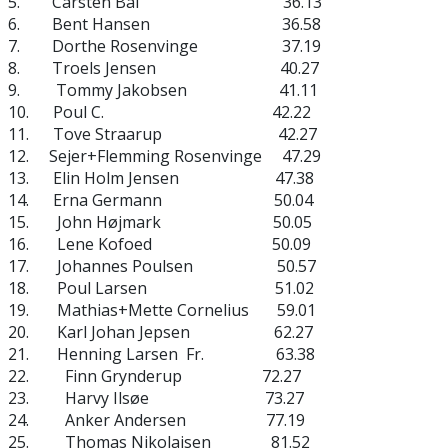
5. Carsten Bai 36.13
6. Bent Hansen 36.58
7. Dorthe Rosenvinge 37.19
8. Troels Jensen 40.27
9. Tommy Jakobsen 41.11
10. Poul C. 42.22
11. Tove Straarup 42.27
12. Sejer+Flemming Rosenvinge 47.29
13. Elin Holm Jensen 47.38
14. Erna Germann 50.04
15. John Højmark 50.05
16. Lene Kofoed 50.09
17. Johannes Poulsen 50.57
18. Poul Larsen 51.02
19. Mathias+Mette Cornelius 59.01
20. Karl Johan Jepsen 62.27
21. Henning Larsen Fr. 63.38
22. Finn Grynderup 72.27
23. Harvy Ilsøe 73.27
24. Anker Andersen 77.19
25. Thomas Nikolajsen 81.52