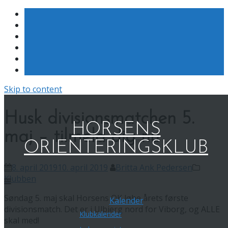
Skip to content
Husk divisionsmatchen 5.
HORSENS
maj – tilmeld dig nu
ORIENTERINGSKLUB
8. april 2019
10. april 2019
Britta Ank Pedersen
Klubben
Søndag 5. maj skal Horsens OK løbe årets første
Kalender
divisionsmatch. Det er i Ulbjerg nord for Viborg, og ALLE
Klubkalender
skal med!