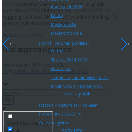
Klubben betaler startafgiften, og der er gratis
Kontingent 2026
bustransport fra klubhuset inkl. morgenkaffe og
Klubtøj
hyggeligt samvær. Skriv “BUS” ved din tilmelding i O-
Service, hvis du vil med bussen.
Medlemsliste
Medlemsfordele
divisionsturnering
Formål, visioner, politikker
Indlægsnavigation
Formål
Strategi 2024-2028
DM medaljer til Horsens OK
Vedtægter
Begynderkursus i Horsens OK 28. april
Træner- og uddannelsespolitik
Privatlivspolitik Horsens OK
Cookies politik
Historie – bestyrelse – pokaler
Fotoalbum 2002-2010
Exact matches only
Orienteringskort
Aktiviteter
Åbne løb