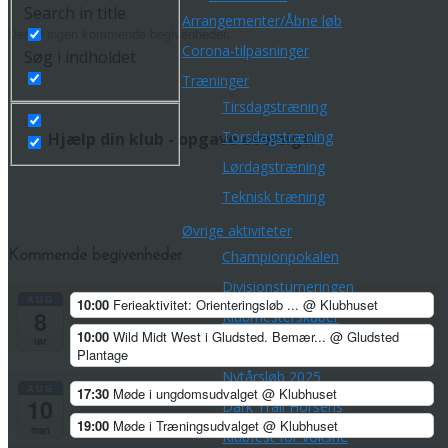
Search in title
Arrangementer/Åbne løb
Der er ingen kommende begivenheder.
Corona-tilpasninger
Søg i indholdet
Træninger
Tirsdagstræning
Torsdagstræning
Hjælp din klub - opgave oversigt!
Lørdagstræning
Teknisk træning
Øvrige aktiviteter
Championpokalen
Kommende begivenheder
Divisionsturneringen
AUG
10:00
Ferieaktivitet: Orienteringsløb ...
@ Klubhuset
8
Klubmesterskaber
10:00
Wild Midt West i Gludsted. Bemær...
@ Gludsted
lør
Park Tour 2026
Plantage
Nytårsløb 2025
AUG
17:30
Møde i ungdomsudvalget
@ Klubhuset
10
Dark Trail Horsens
19:00
Møde i Træningsudvalget
@ Klubhuset
man
Klubfest for voksne