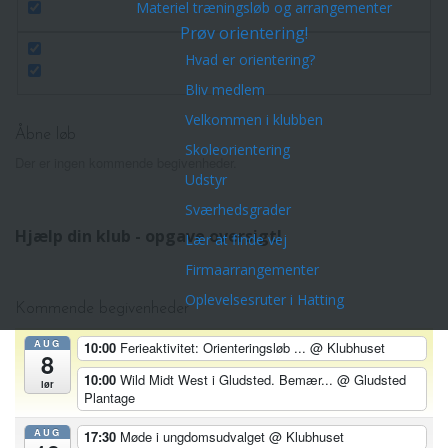
Materiel træningsløb og arrangementer
Prøv orientering!
Hvad er orientering?
Bliv medlem
Velkommen i klubben
Åbne løb
Skoleorientering
Der er ingen kommende begivenheder.
Udstyr
Sværhedsgrader
Hjælp din klub - opgave oversigt!
Lær at finde vej
Firmaarrangementer
Oplevelsesruter i Hatting
Kommende begivenheder
AUG
10:00
Ferieaktivitet: Orienteringsløb ...
@ Klubhuset
8
10:00
Wild Midt West i Gludsted. Bemær...
@ Gludsted
lør
Plantage
AUG
17:30
Møde i ungdomsudvalget
@ Klubhuset