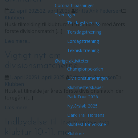
Corona-tilpasninger
22. april 2025
22. april 2025
Britta Ank Pedersen
Træninger
Klubben
Tirsdagstræning
Husk tilmelding til klubturen i forbindelse med årets
første divisionsmatch […]
Torsdagstræning
Læs mere...
Lørdagstræning
Teknisk træning
Vigtigt nyt om
Øvrige aktiviteter
divisionsmatcherne
Championpokalen
1. april 2025
1. april 2025
Britta Ank Pedersen
Divisionsturneringen
Klubben
Klubmesterskaber
Husk at tilmelde jer årets første divisionsmatch, der
Park Tour 2026
foregår i […]
Nytårsløb 2025
Læs mere...
Dark Trail Horsens
Indbydelse til trænings- og
Klubfest for voksne
klubtur 10.-11. maj
Klubture