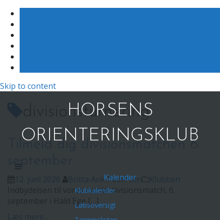
Skip to content
HORSENS
divisionsturnering
ORIENTERINGSKLUB
Tilmeld dig divisionsmatchen 6.
september
Kalender
12. juni 2026
Britta Ank Pedersen
Klubben
Indbydelsen til vores næste divisionsmatch, 6.
Klubkalender
september i Hald Ege […]
Løbsoversigt
Læs mere...
Terminslisten