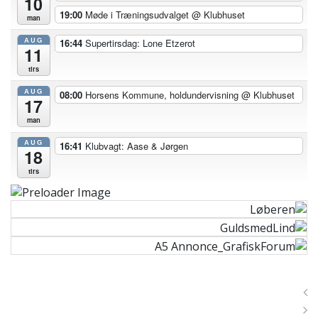
10
19:00
Møde i Træningsudvalget
@ Klubhuset
man
AUG
16:44
Supertirsdag: Lone Etzerot
11
tirs
AUG
08:00
Horsens Kommune, holdundervisning
@ Klubhuset
17
man
AUG
16:41
Klubvagt: Aase & Jørgen
18
tirs