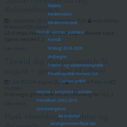
Sådan tilmelder du dig
Klubtøj
divisionsfinalen!
Medlemsliste
2. september 2025
2. september 2025
Irene Klærke
Medlemsfordele
Mikkelsen
Klubben
Formål, visioner, politikker
Gå til https://www.o-service.dk Login i Øverste højre
hjørne med det […]
Formål
Læs mere...
Strategi 2024-2028
Vedtægter
Tilmeld dig divisionsmatch 31.
Træner- og uddannelsespolitik
august – gerne her til aften!
Privatlivspolitik Horsens OK
Cookies politik
7. juli 2025
24. august 2025
Britta Ank Pedersen
Klubben
Historie – bestyrelse – pokaler
Vi vil meget gerne bede om din tilmelding her til […]
Fotoalbum 2002-2010
Læs mere...
Orienteringskort
Husk tilmelding til klubtur og
Aktiviteter
Arrangementer/Åbne løb
div.match