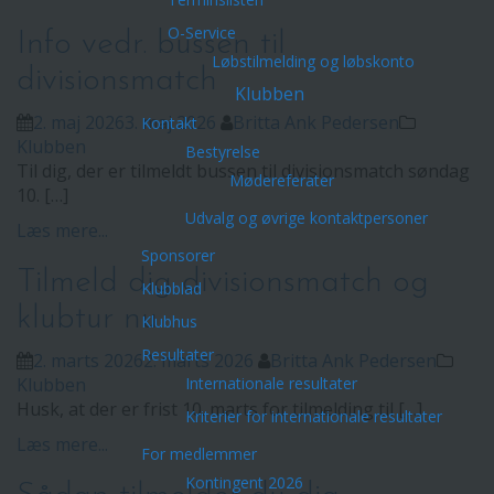
O-Service
Info vedr. bussen til
Løbstilmelding og løbskonto
divisionsmatch
Klubben
2. maj 2026
3. maj 2026
Britta Ank Pedersen
Kontakt
Klubben
Bestyrelse
Til dig, der er tilmeldt bussen til divisionsmatch søndag
Mødereferater
10. […]
Udvalg og øvrige kontaktpersoner
Læs mere...
Sponsorer
Tilmeld dig divisionsmatch og
Klubblad
klubtur nu
Klubhus
Resultater
2. marts 2026
2. marts 2026
Britta Ank Pedersen
Klubben
Internationale resultater
Husk, at der er frist 10. marts for tilmelding til […]
Kriterier for internationale resultater
Læs mere...
For medlemmer
Kontingent 2026