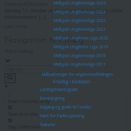
Midtjysk Ungdomsliga 2024
Pedersen
Klubben
Søndag 13. oktober skal Horsens OK løbe årets sidste
Midtjysk Ungdomsliga 2023
divisionsmatch. […]
Midtjysk Ungdomsliga 2022
Læs mere...
Midtjysk Ungdomsliga 2021
Midtjysk Ungdoms Liga 2020
Navigation til indlæg
Midtjysk Ungdoms Liga 2019
Ældre indlæg
Midtjysk Ungdomsliga 2018
Midtjysk Ungdomsliga 2017
Målsætninger for ungdomsafdelingen
Frivillig i klubben
Lørdagstræningsløb
Banelægning
Exact matches only
Adgang og guide til Condes
Search in title
Vært for Fællesspisning
Stævner
Søg i indholdet