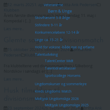
12. marts 2025
1. april 2025
Britta Ank Pedersen
Veteranerne
Klubben
Børn & Unge
Årets første divisionsmatch løbes søndag 11. maj i
Skovfræsere 5-8 årige
Kompedal i […]
Stifindere 9-11 år
Læs mere...
Konkurrenceløbere 12-14 år
Glemte sager fra divisionsmatch
Unge ca. 15-21 år
Hold for voksne -både nye og erfarne
15. oktober 2024
15. oktober 2024
Britta Ank
Talentudviking
Pedersen
Klubben
TalentCenter Midt
Fra klubteltene ved divisionsmatchen i Silkeborg
Talentidrætsklasser
Nordskov i søndags er […]
Sportscollege Horsens
Læs mere...
Ungdomskurser og sommerlejre
Husk tilmelding til
Kreds Ungdoms Match
divisionsmatch
Midtjysk Ungdomsliga 2026
Midtjysk Ungdomsliga 2025
23. september 2024
26. september 2024
Britta Ank