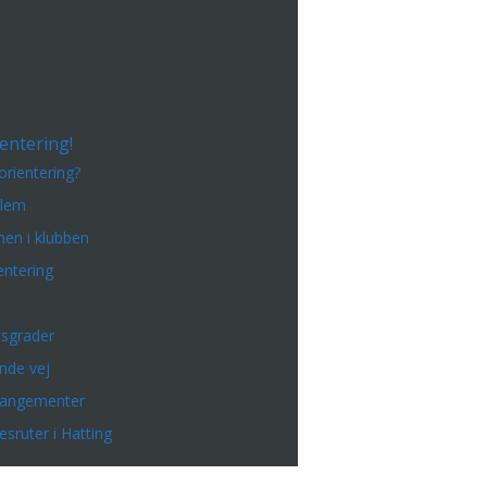
entering!
orientering?
dlem
en i klubben
entering
sgrader
inde vej
rangementer
esruter i Hatting