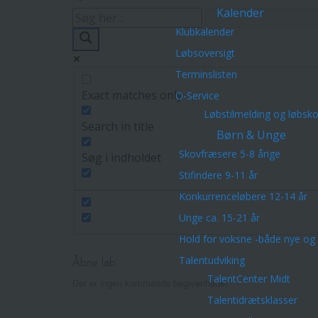
Kalender
Klubkalender
Løbsoversigt
Terminslisten
Exact matches only
O-Service
Løbstilmelding og løbsk
Search in title
Børn & Unge
Skovfræsere 5-8 årige
Søg i indholdet
Stifindere 9-11 år
Konkurrenceløbere 12-14 år
Unge ca. 15-21 år
Hold for voksne -både nye og 
Talentudviking
Åbne løb
TalentCenter Midt
Der er ingen kommende begivenheder.
Talentidrætsklasser