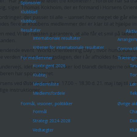
er: ”Har jeg allerede løbet tre kilometer?”, fordi de har så tra
Sponsorer
 sig, siger Thomas Kokholm, der er formand i Horsens Orien
Klubblad
dringer, der passer til alle – uanset hvor meget de går eller
Klubhus
ledes flere af klubbens medlemmer der er klar til at hjælpe
Resultater
Aktiv
n med. Vi tør næsten garantere, at alle får et smil på læben
Internationale resultater
Arrangem
manden.
Kriterier for internationale resultater
Corona-ti
ndende event ”World Orienteering Day”, hvor hundredetusi
le verden på orienteringsdagen, der i år afholdes for fjerde 
For medlemmer
Træninge
Kontingent 2026
Tir
undervejs, idet klubben trækker lod blandt deltagerne om 
beren har sponsoreret.
Klubtøj
Tor
ens ved Østergade 97 kl. 17.00 – 18.30 d. 21. maj i tøj til a
Medlemsliste
Lør
ige instruktioner.
Medlemsfordele
Tek
Formål, visioner, politikker
Øvrige akt
Formål
Cha
Strategi 2024-2028
Div
Vedtægter
Klu