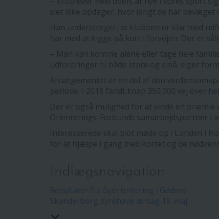
– Vi oplever hele tiden, at nye i vores sport sig
slet ikke opdager, hvor langt de har bevæget
Han understreger, at klubben er klar med udfor
har med at kigge på kort i forvejen. Der er så
– Man kan komme alene eller tage hele familie
udfordringer til både store og små, siger for
Arrangementet er en del af den verdensomspæ
periode. I 2018 fandt knap 350.000 vej over he
Der er også mulighed for at vinde en præmie 
Orienterings-Forbunds samarbejdspartner Lø
Interesserede skal blot møde op i Lunden i Hors
for at hjælpe i gang med kortet og de nødvend
Indlægsnavigation
Resultater fra Byorientering i Gedved
Skanderborg dyrehave lørdag 18. maj