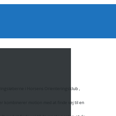
ringsløberne i Horsens Orienteringsklub ,
r kombinerer motion med at finde vej til en