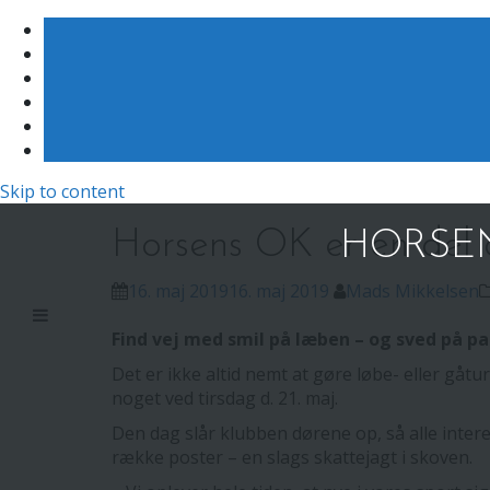
Skip to content
Horsens OK er en del 
HORSEN
16. maj 2019
16. maj 2019
Mads Mikkelsen
Find vej med smil på læben – og sved på p
Det er ikke altid nemt at gøre løbe- eller gå
noget ved tirsdag d. 21. maj.
Den dag slår klubben dørene op, så alle inte
række poster – en slags skattejagt i skoven.