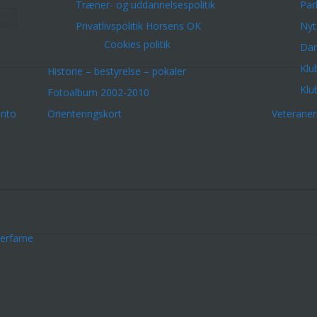
Træner- og uddannelsespolitik
Par
Privatlivspolitik Horsens OK
Nyt
Cookies politik
Dar
Klu
Historie – bestyrelse – pokaler
Klu
Fotoalbum 2002-2010
onto
Orienteringskort
Veterane
erfarne