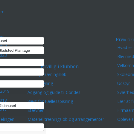
re
2025
Prøv ori
uset
2024
Hvad er 
ludsted Plantage
2023
Bliv me
2022
Velkomm
Frivillig i klubben
2021
Lørdagstræningsløb
Skoleori
 2020
Banelægning
Udstyr
 2019
Adgang og guide til Condes
Sværhed
2018
Vært for Fællesspisning
Lær at f
lubhuset
2017
Stævner
Firmaar
elingen
Materiel træningsløb og arrangementer
Oplevels