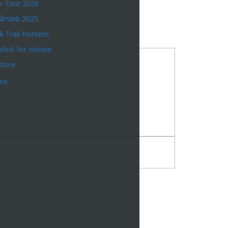
k Tour 2026
årsløb 2025
k Trail Horsens
bfest for voksne
bture
rne