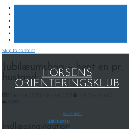
Skip to content
Jubilæumsbog – hent en pr.
HORSENS
hustand
ORIENTERINGSKLUB
27. januar 2020
27. januar 2020
Tove Straarup
Klubben
Kalender
Klubkalender
Indlægsnavigation