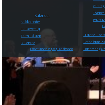
Vedtæg
Træner-
Kalender
Privatli
Klubkalender
C
Løbsoversigt
Historie – bes
Terminslisten
Fotoalbum 20
O-Service
Løbstilmelding og løbskonto
Orienteringsko