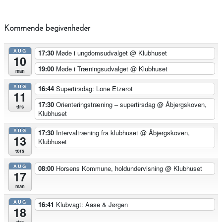
Kommende begivenheder
AUG
17:30
Møde i ungdomsudvalget
@ Klubhuset
10
19:00
Møde i Træningsudvalget
@ Klubhuset
man
AUG
16:44
Supertirsdag: Lone Etzerot
11
17:30
Orienteringstræning – supertirsdag
@ Åbjergskoven,
tirs
Klubhuset
AUG
17:30
Intervaltræning fra klubhuset
@ Åbjergskoven,
13
Klubhuset
tors
AUG
08:00
Horsens Kommune, holdundervisning
@ Klubhuset
17
man
AUG
16:41
Klubvagt: Aase & Jørgen
18