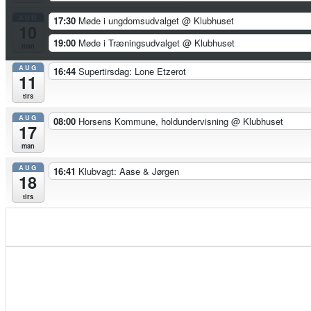
AUG
17:30
Møde i ungdomsudvalget
@ Klubhuset
10
19:00
Møde i Træningsudvalget
@ Klubhuset
man
AUG
16:44
Supertirsdag: Lone Etzerot
11
tirs
AUG
08:00
Horsens Kommune, holdundervisning
@ Klubhuset
17
man
AUG
16:41
Klubvagt: Aase & Jørgen
18
tirs