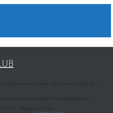
LUB
t par dage senere indleder vi året med træningsløb i
anuar ved “Det store vandskel”. Se indbydelsen
her
.
 så ofte. Yderligere info
her
.