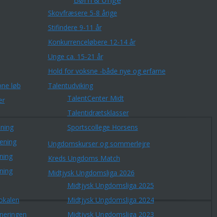
Børn & Unge
Skovfræsere 5-8 årige
Stifindere 9-11 år
Konkurrenceløbere 12-14 år
Unge ca. 15-21 år
Hold for voksne -både nye og erfarne
ne løb
Talentudviking
TalentCenter Midt
er
Talentidrætsklasser
ning
Sportscollege Horsens
æning
Ungdomskurser og sommerlejre
ning
Kreds Ungdoms Match
ning
Midtjysk Ungdomsliga 2026
Midtjysk Ungdomsliga 2025
okalen
Midtjysk Ungdomsliga 2024
rneringen
Midtjysk Ungdomsliga 2023