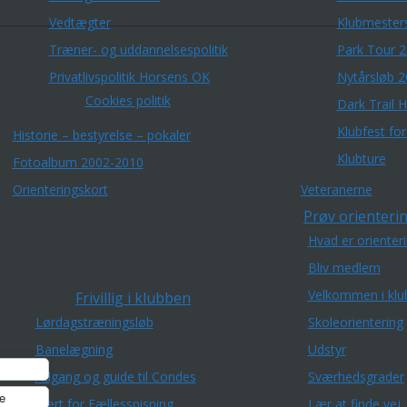
Vedtægter
Klubmester
Træner- og uddannelsespolitik
Park Tour 
Privatlivspolitik Horsens OK
Nytårsløb 
Cookies politik
Dark Trail 
Klubfest fo
Historie – bestyrelse – pokaler
Klubture
Fotoalbum 2002-2010
Orienteringskort
Veteranerne
Prøv orienterin
Hvad er orienter
Bliv medlem
Velkommen i klu
Frivillig i klubben
Lørdagstræningsløb
Skoleorientering
Banelægning
Udstyr
Adgang og guide til Condes
Sværhedsgrader
e
Vært for Fællesspisning
Lær at finde vej