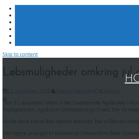
Skip to content
Løbsmuligheder omkring jul o
HO
21. december 2020
Tommy Jakobsen
Klubben
Den 31. december løber vi det traditionelle Nytårsløb i Hor
Åbjergskoven, også som Selvbetjenings O-løb. Der vil meg
Skulle disse tilbud ikke dække behovet, har vi fået en venli
Yderligere arrangerer klubberne i trekantområdet i juleda