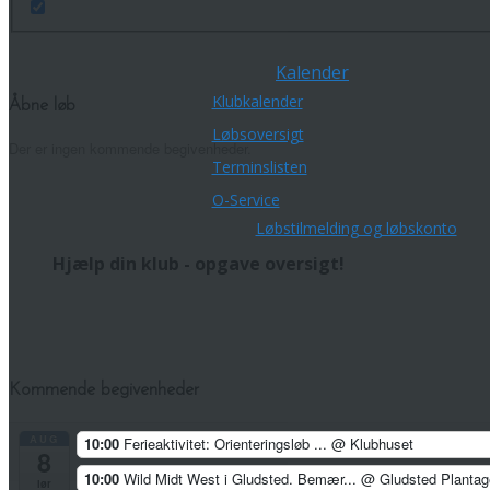
Kalender
Klubkalender
Åbne løb
Løbsoversigt
Der er ingen kommende begivenheder.
Terminslisten
O-Service
Løbstilmelding og løbskonto
Hjælp din klub - opgave oversigt!
Kommende begivenheder
AUG
10:00
Ferieaktivitet: Orienteringsløb ...
@ Klubhuset
8
10:00
Wild Midt West i Gludsted. Bemær...
@ Gludsted Plantag
lør