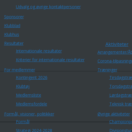
Udvalg og øvrige kontaktpersoner
Sponsorer
Klubblad
Klubhus
Resultater
Aktiviteter
Internationale resultater
Arrangementer/Åb
Kriterier for internationale resultater
Corona-tilpasning
For medlemmer
Træninger
Kontingent 2026
Tirsdagstræ
Klubtøj
Torsdagstr
Medlemsliste
Lørdagstræ
Medlemsfordele
Teknisk træ
Formål, visioner, politikker
Øvrige aktiviteter
Formål
Championp
Strategi 2024-2028
Divisionstu