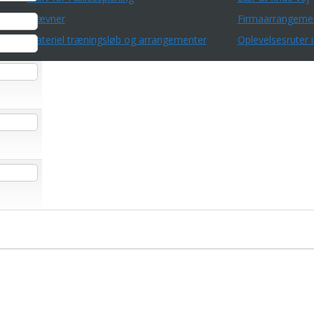
Stævner
Firmaarrangeme
Materiel træningsløb og arrangementer
Oplevelsesruter i