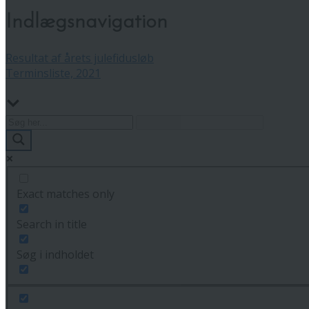
Indlægsnavigation
Resultat af årets julefidusløb
Terminsliste, 2021
Exact matches only
Search in title
Søg i indholdet