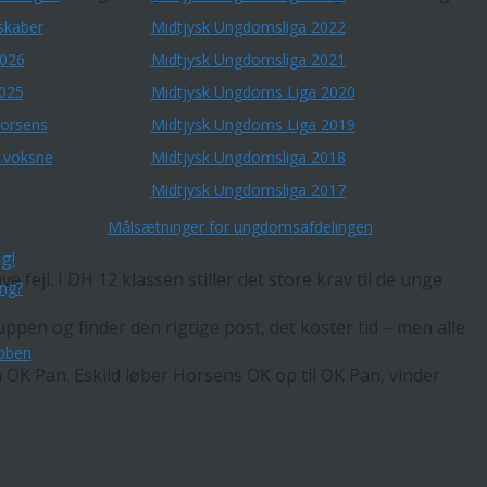
skaber
Midtjysk Ungdomsliga 2022
2026
Midtjysk Ungdomsliga 2021
2025
Midtjysk Ungdoms Liga 2020
Horsens
Midtjysk Ungdoms Liga 2019
r voksne
Midtjysk Ungdomsliga 2018
Midtjysk Ungdomsliga 2017
Målsætninger for ungdomsafdelingen
g!
ejl. I DH 12 klassen stiller det store krav til de unge
ing?
ppen og finder den rigtige post, det koster tid – men alle
bben
fra OK Pan. Eskild løber Horsens OK op til OK Pan, vinder