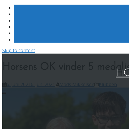
Skip to content
Horsens OK vinder 5 medalje
HO
6. juni 2021
6. juni 2021
Mads Mikkelsen
Klubben