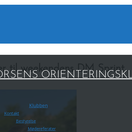
r til weekendens DM Sprint
RSENS ORIENTERINGSK
Klubben
Kontakt
Bestyrelse
Mødereferater