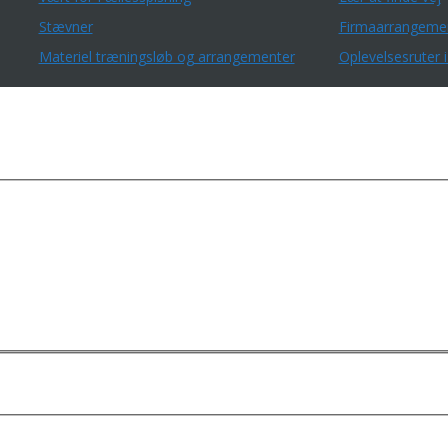
Stævner
Firmaarrangeme
Materiel træningsløb og arrangementer
Oplevelsesruter i