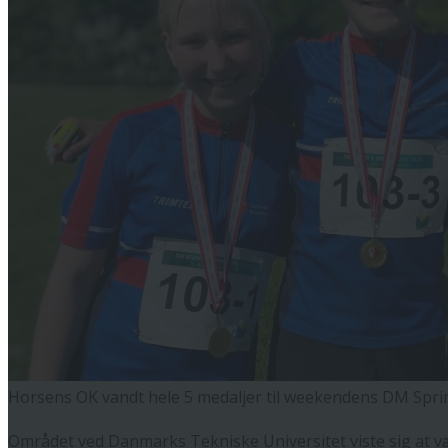
Horsens OK vandt hele 5 medaljer til weekendens DM Spri
Området ved Danmarks Tekniske Universitet viste sig at vær