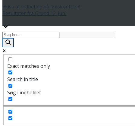
Husk at indbetale på løbskontoen!
Resultater fra Grund 12. juni
Exact matches only
Search in title
Søg i indholdet