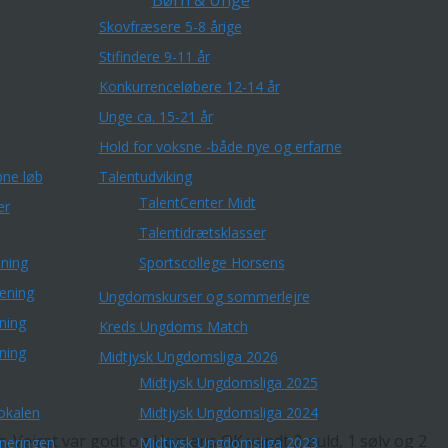
Børn & Unge
Skovfræsere 5-8 årige
Stifindere 9-11 år
Konkurrenceløbere 12-14 år
Unge ca. 15-21 år
Hold for voksne -både nye og erfarne
ne løb
Talentudviking
TalentCenter Midt
er
Talentidrætsklasser
ning
Sportscollege Horsens
æning
Ungdomskurser og sommerlejre
ning
Kreds Ungdoms Match
ning
Midtjysk Ungdomsliga 2026
Midtjysk Ungdomsliga 2025
okalen
Midtjysk Ungdomsliga 2024
. Vejret var godt og Horsens OK vandt 2 guld, 1 sølv og 2
rneringen
Midtjysk Ungdomsliga 2023