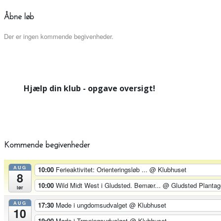
Åbne løb
Der er ingen kommende begivenheder.
Hjælp din klub - opgave oversigt!
Kommende begivenheder
AUG
10:00
Ferieaktivitet: Orienteringsløb ...
@ Klubhuset
8
10:00
Wild Midt West i Gludsted. Bemær...
@ Gludsted Plantag
lør
AUG
17:30
Møde i ungdomsudvalget
@ Klubhuset
10
19:00
Møde i Træningsudvalget
@ Klubhuset