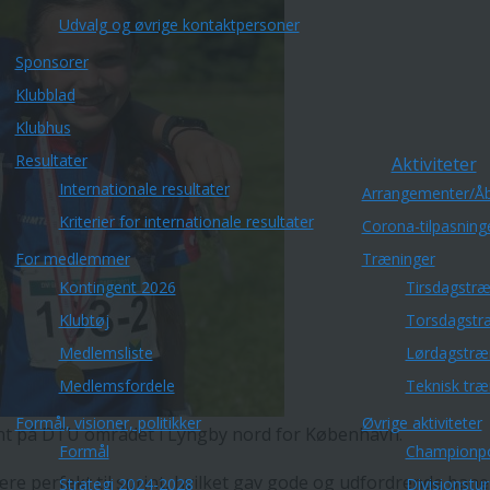
Udvalg og øvrige kontaktpersoner
Sponsorer
Klubblad
Klubhus
Resultater
Aktiviteter
Internationale resultater
Arrangementer/Åb
Kriterier for internationale resultater
Corona-tilpasning
For medlemmer
Træninger
Kontingent 2026
Tirsdagstræ
Klubtøj
Torsdagstr
Medlemsliste
Lørdagstræ
Medlemsfordele
Teknisk træ
Formål, visioner, politikker
Øvrige aktiviteter
nt på DTU området i Lyngby nord for København.
Formål
Championp
e perfekt til sprint, hvilket gav gode og udfordrende baner
Strategi 2024-2028
Divisionstu