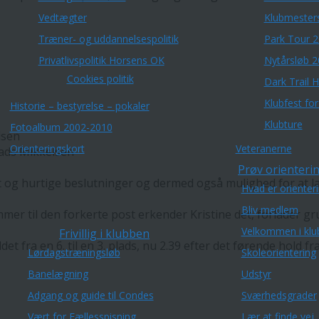
Vedtægter
Klubmester
Træner- og uddannelsespolitik
Park Tour 
Privatlivspolitik Horsens OK
Nytårsløb 
Cookies politik
Dark Trail 
Klubfest fo
Historie – bestyrelse – pokaler
Klubture
Fotoalbum 2002-2010
lsen
Orienteringskort
Veteranerne
ads Mikkelsen
Prøv orienterin
g hurtige beslutninger og dermed også mulighed for at lave f
Hvad er orienter
Bliv medlem
er til den forkerte post erkender Kristine det, forlader gru
Velkommen i klu
Frivillig i klubben
det fra en 6. til en 3. plads, nu 2.39 efter det førende hold 
Lørdagstræningsløb
Skoleorientering
Banelægning
Udstyr
Adgang og guide til Condes
Sværhedsgrader
Vært for Fællesspisning
Lær at finde vej