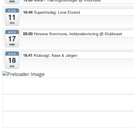
man
AUG
16:44
Supertirsdag: Lone Etzerot
11
tirs
AUG
08:00
Horsens Kommune, holdundervisning
@ Klubhuset
17
man
AUG
16:41
Klubvagt: Aase & Jørgen
18
tirs