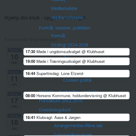
Medlemsliste
Hjælp din klub - opgave oversigt!
Medlemsfordele
Formål, visioner, politikker
Formål
Kommende begivenheder
Strategi 2024-2028
AUG
17:30
Møde i ungdomsudvalget
@ Klubhuset
Vedtægter
10
19:00
Møde i Træningsudvalget
@ Klubhuset
Træner- og uddannelsespolitik
man
Privatlivspolitik Horsens OK
AUG
16:44
Supertirsdag: Lone Etzerot
11
Cookies politik
tirs
Historie – bestyrelse – pokaler
AUG
08:00
Horsens Kommune, holdundervisning
@ Klubhuset
17
Fotoalbum 2002-2010
man
Orienteringskort
AUG
Aktiviteter
16:41
Klubvagt: Aase & Jørgen
18
Arrangementer/Åbne løb
tirs
Corona-tilpasninger