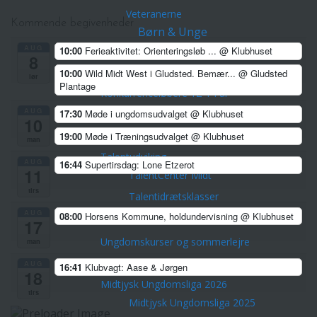
Veteranerne
Kommende begivenheder
Børn & Unge
AUG
Skovfræsere 5-8 årige
10:00
Ferieaktivitet: Orienteringsløb ...
@ Klubhuset
8
Stifindere 9-11 år
10:00
Wild Midt West i Gludsted. Bemær...
@ Gludsted
lør
Plantage
Konkurrenceløbere 12-14 år
AUG
17:30
Møde i ungdomsudvalget
@ Klubhuset
Unge ca. 15-21 år
10
Hold for voksne -både nye og erfarne
19:00
Møde i Træningsudvalget
@ Klubhuset
man
Talentudviking
AUG
16:44
Supertirsdag: Lone Etzerot
11
TalentCenter Midt
tirs
Talentidrætsklasser
AUG
08:00
Horsens Kommune, holdundervisning
@ Klubhuset
Sportscollege Horsens
17
Ungdomskurser og sommerlejre
man
Kreds Ungdoms Match
AUG
16:41
Klubvagt: Aase & Jørgen
18
Midtjysk Ungdomsliga 2026
tirs
Midtjysk Ungdomsliga 2025