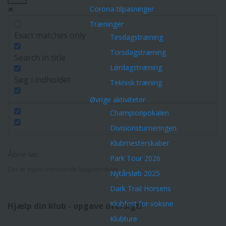
Corona-tilpasninger
Træninger
Exact matches only
Tirsdagstræning
Torsdagstræning
Search in title
Lørdagstræning
Søg i indholdet
Teknisk træning
Øvrige aktiviteter
Championpokalen
Divisionsturneringen
Klubmesterskaber
Åbne løb
Park Tour 2026
Der er ingen kommende begivenheder.
Nytårsløb 2025
Dark Trail Horsens
Klubfest for voksne
Hjælp din klub - opgave oversigt!
Klubture