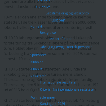
gennemføre alle tre stafetklasser, hvilket vi var det
eneste danske hold, der kunne.
O-Service
Løbstilmelding og løbskonto
10-mila er den ene af de to skandinaviske kæmpe
Klubben
stafetter. I de tre klasser løber tilsammen 5000-6000
Kontakt
løbere, hvilket gør
stævnet
til en orienteringsfest!
Bestyrelse
Kl. 10.30 løb ungdomsholdet (U-16), med Lukas på
Mødereferater
første tur og tre Silkeborg løbere på de efterfølgende
Udvalg og øvrige kontaktpersoner
ture. Holdet blev nr. 45 ud af 285 tilmeldte hold. En
forbedring fra placeringen som nr. 70 i 2019, som var
Sponsorer
seneste 10-mila.
Klubblad
Kl. 13.15 startede damestafetten, Ane Linde fra
Klubhus
Silkeborg tog sig af første turen, mens Elanor,
Resultater
Theresa, Irene og Rebeka gjorde stafetten færdig.
Internationale resultater
Theresa tog den 9 km lange 3. tur. Holdet blev nr. 192
Kriterier for internationale resultater
ud af 315 hold. Også en forbedring fra nr. 228 i 2019.
For medlemmer
Kl. 21.30 startede herrestafetten. Først løb 4 Silkeborg
Kontingent 2026
løbere (Tue, Asbjørn, Morten og Tobias), hvorefter