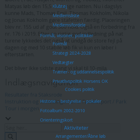
Matyas løb den 15,5 km lange natten. Nu i dagslys
Klubtøj
kunne Mads, Thomas Emil, Thomas Kokholm, Nikola
Medlemsliste
og Jonas Kokholm gøre stafetten færdig. Placeringen
Medlemsfordele
blev nr. 155 ud af godt 300 hold. Også en forbedring fra
nr. 176 i 2019. Efter en rigtig god indledning på nat
Formål, visioner, politikker
turene lykkedes det også at undgå de store fejl på
Formål
dagen og med 10 stabile løb fik vi kun en løber i
Strategi 2024-2028
efterstarten.
Vedtægter
Det bliver ikke sidste gang vi skal til 10-mila.
Træner- og uddannelsespolitik
Indlægsnavigation
Privatlivspolitik Horsens OK
Cookies politik
Resultater fra Staksrode
Instruktion og tilmeldingsfrist til Familiesport / Park
Historie – bestyrelse – pokaler
Tour i morgen
Fotoalbum 2002-2010
Orienteringskort
Aktiviteter
Arrangementer/Åbne løb