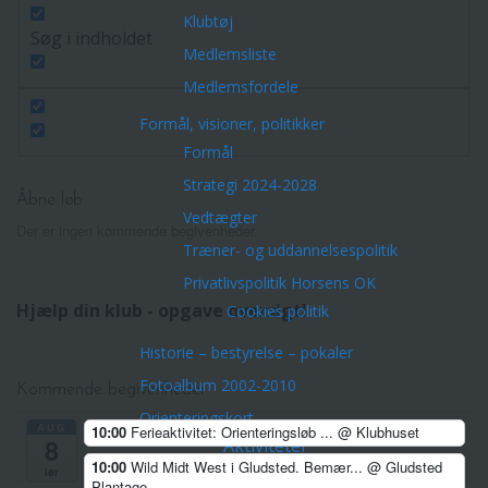
Klubtøj
Søg i indholdet
Medlemsliste
Medlemsfordele
Formål, visioner, politikker
Formål
Strategi 2024-2028
Åbne løb
Vedtægter
Der er ingen kommende begivenheder.
Træner- og uddannelsespolitik
Privatlivspolitik Horsens OK
Hjælp din klub - opgave oversigt!
Cookies politik
Historie – bestyrelse – pokaler
Fotoalbum 2002-2010
Kommende begivenheder
Orienteringskort
AUG
10:00
Ferieaktivitet: Orienteringsløb ...
@ Klubhuset
8
Aktiviteter
10:00
Wild Midt West i Gludsted. Bemær...
@ Gludsted
Arrangementer/Åbne løb
lør
Plantage