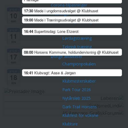
Corona-tilpasninger
AUG
17:30
Møde i ungdomsudvalget
@ Klubhuset
10
Træninger
19:00
Møde i Træningsudvalget
@ Klubhuset
Tirsdagstræning
man
Torsdagstræning
AUG
16:44
Supertirsdag: Lone Etzerot
11
Lørdagstræning
tirs
Teknisk træning
AUG
08:00
Horsens Kommune, holdundervisning
@ Klubhuset
17
Øvrige aktiviteter
man
Championpokalen
AUG
Divisionsturneringen
16:41
Klubvagt: Aase & Jørgen
18
Klubmesterskaber
tirs
Park Tour 2026
Nytårsløb 2025
Dark Trail Horsens
Klubfest for voksne
Klubture