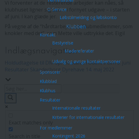
Vi forventer at de resterende arbejder kan nåes, så
klubhuset ligner sig selv – i fornyet udgave – i starten
O-Service
af juni. I kan glæde jer.
Løbstilmelding og løbskonto
På vegne af de “hårdtarbejdende klubmedlemmer, som
Klubben
knokler med det”, som Mette ville udtrykke det. Eigil
Kontakt
Bestyrelse
Indlægsnavigation
Mødereferater
Udvalg og øvrige kontaktpersoner
Holdudtagelse til DM Sprint Stafet i Odense den 6. juni
Resultater Skanderborg Dyrehave 14. maj 2022
Sponsorer
Klubblad
Klubhus
Resultater
Internationale resultater
Kriterier for internationale resultater
Exact matches only
For medlemmer
Search in title
Kontingent 2026