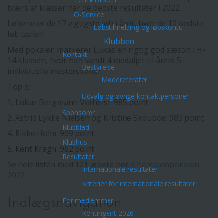
tværs af klasser har de bedste resultater i 2022.
O-Service
Løbene er de 17 vigtigste løb i året, hvor de 10 bedste
Løbstilmelding og løbskonto
løb tæller!
Klubben
Med pokalen markerer Lukas en rigtig god sæson i H-
Kontakt
14 klassen, hvor han vandt 4 medaljer til årets 5
Bestyrelse
individuelle mesterskaber.
Mødereferater
Top 5:
Udvalg og øvrige kontaktpersoner
1. Lukas Bergmann Verhelst: 985 point
Sponsorer
2. Astrid Lykke Nielsen og Kristine Skouboe: 983 point
Klubblad
4. Rikke Holm: 969 point
Klubhus
5. Kent Kragh: 962 point
Resultater
Se hele listen med 121 løbere her:
Championpokalen-
Internationale resultater
2022
Kriterier for internationale resultater
Indlægsnavigation
For medlemmer
Kontingent 2026