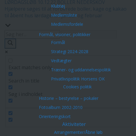
LØRDAGSLØB 10.12.22 BOLLER NEDERSKOV
Klubtøj
Hjælpere søges til at forberede boller, kage og kakao
til åbent hus lørdagene i januar og februar
Medlemsliste
Medlemsfordele
Formål, visioner, politikker
Formål
Strategi 2024-2028
Vedtægter
Exact matches only
Træner- og uddannelsespolitik
Privatlivspolitik Horsens OK
Search in title
Cookies politik
Søg i indholdet
Historie – bestyrelse – pokaler
Fotoalbum 2002-2010
Orienteringskort
Aktiviteter
Arrangementer/Åbne løb