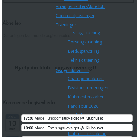
Arrangementer/Åbne løb
Corona-tilpasninger
Åbne løb
Træninger
Tirsdagstræning
Der er ingen kommende begivenheder.
Torsdagstræning
Lørdagstræning
Teknisk træning
Hjælp din klub - opgave oversigt!
Øvrige aktiviteter
Championpokalen
Divisionsturneringen
Klubmesterskaber
Kommende begivenheder
Park Tour 2026
Nytårsløb 2025
AUG
17:30
Møde i ungdomsudvalget
@ Klubhuset
10
Dark Trail Horsens
19:00
Møde i Træningsudvalget
@ Klubhuset
man
Klubfest for voksne