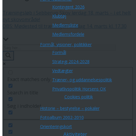
Kontingent 2026
Træningsløb i Sebberup Skov lørdag 18. marts – i et helt
Klubtøj
nyt skovområde!
Medlemsliste
OBS: Mødested til træningen tirsdag 14. marts kl. 17.30
Medlemsfordele
Formål, visioner, politikker
Formål
Strategi 2024-2028
Vedtægter
Exact matches only
Træner- og uddannelsespolitik
Privatlivspolitik Horsens OK
Search in title
Cookies politik
Søg i indholdet
Historie – bestyrelse – pokaler
Fotoalbum 2002-2010
Orienteringskort
Aktiviteter