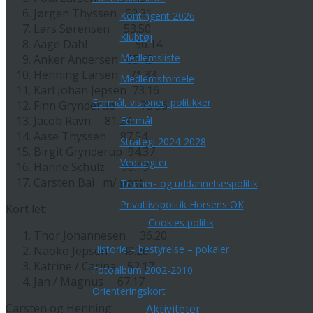
Jørgen Thyssen 52.31
Kontingent 2026
Lars Sørensen 53.50
Klubtøj
Aage Dahl 56.14
Medlemsliste
Anker Andersen 65.45
Henning Larsen 71.33
Medlemsfordele
Karl Johan Jepsen 73.16
Formål, visioner, politikker
Finn Grynderup 73.56
Jacob Ravn 81.24
Formål
Aase Thyssen 87.54
Strategi 2024-2028
Birgit Grynderup 94.37
Vedtægter
Hanne Schulz 98.13
Carsten Bai m/ post
Træner- og uddannelsespolitik
Privatlivspolitik Horsens OK
Kort let:
Cookies politik
Thor Johannesen 36.20
Historie – bestyrelse – pokaler
Naoko Jepsen 49.26
Katrine / Carina 52.17
Fotoalbum 2002-2010
Jan / Magnus 67.17
Orienteringskort
Carsten og Henning
Aktiviteter