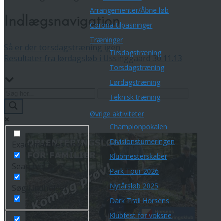
Arrangementer/Åbne løb
Indlægsnavigation
Corona-tilpasninger
Træninger
Så er der torsdagstræning igen
Tirsdagstræning
Resultater fra lørdagsløb i Ussinggaard 30.11.13
Torsdagstræning
Lørdagstræning
Teknisk træning
Øvrige aktiviteter
Championpokalen
Divisionsturneringen
Exact matches only
Klubmesterskaber
Search in title
Park Tour 2026
Nytårsløb 2025
Søg i indholdet
Dark Trail Horsens
Klubfest for voksne