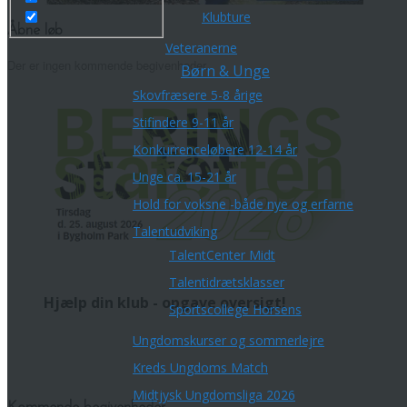
Klubture
Åbne løb
Veteranerne
Der er ingen kommende begivenheder.
Børn & Unge
Skovfræsere 5-8 årige
Stifindere 9-11 år
Konkurrenceløbere 12-14 år
Unge ca. 15-21 år
Hold for voksne -både nye og erfarne
Talentudviking
TalentCenter Midt
Talentidrætsklasser
Hjælp din klub - opgave oversigt!
Sportscollege Horsens
Ungdomskurser og sommerlejre
Kreds Ungdoms Match
Midtjysk Ungdomsliga 2026