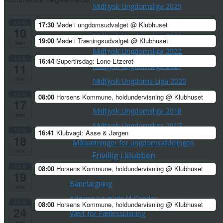
Kommende begivenheder
Midtjysk Ungdomsliga 2025
Midtjysk Ungdomsliga 2024
AUG
17:30
Møde i ungdomsudvalget
@ Klubhuset
10
Midtjysk Ungdomsliga 2023
19:00
Møde i Træningsudvalget
@ Klubhuset
man
Midtjysk Ungdomsliga 2022
AUG
16:44
Supertirsdag: Lone Etzerot
11
Midtjysk Ungdomsliga 2021
tirs
Midtjysk Ungdoms Liga 2020
AUG
Midtjysk Ungdoms Liga 2019
08:00
Horsens Kommune, holdundervisning
@ Klubhuset
17
Midtjysk Ungdomsliga 2018
man
Midtjysk Ungdomsliga 2017
AUG
16:41
Klubvagt: Aase & Jørgen
18
Målsætninger for ungdomsafdelingen
tirs
Frivillig i klubben
AUG
Lørdagstræningsløb
08:00
Horsens Kommune, holdundervisning
@ Klubhuset
19
Banelægning
ons
Adgang og guide til Condes
AUG
08:00
Horsens Kommune, holdundervisning
@ Klubhuset
24
Vært for Fællesspisning
man