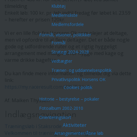
tilmelding
Klubtøj
Enkelt løb: 100 kr. pr. løb indtil fredag før løbet kl. 23.59
Medlemsliste
– herefter er prisen 120kr.
Medlemsfordele
Vi er en lille flok fra Horsens Ok som plejer at deltage,
Formål, visioner, politikker
men vil opfordre til at flere deltager. Det er både nogle
Formål
gode og udfordrende ruter og et rigtig hyggeligt
Strategi 2024-2028
arrangement med mulighed for hygge med kage og
varme drikke bagefter.
Vedtægter
Træner- og uddannelsespolitik
Du kan finde mere information og tilmelde dig via dette
Privatlivspolitik Horsens OK
link:
https://my.raceresult.com/238752/info
Cookies politik
Historie – bestyrelse – pokaler
Af. Maiken Thyssen
Fotoalbum 2002-2010
Indlægsnavigation
Orienteringskort
Aktiviteter
Træningsløb i Staksrode
Velkommen til træningsløb i Snabegård
Arrangementer/Åbne løb