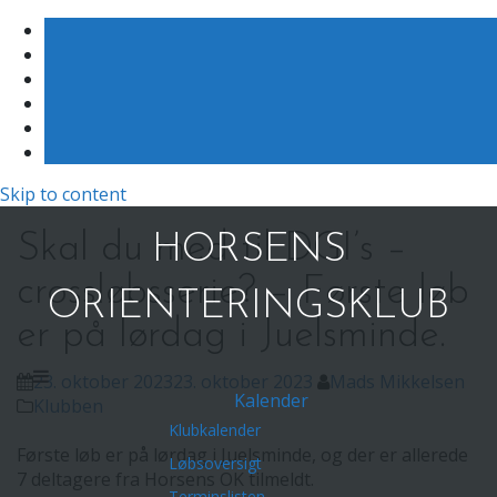
Skip to content
Skal du med til DGI’s –
HORSENS
crossløbsserie? – Første løb
ORIENTERINGSKLUB
er på lørdag i Juelsminde.
23. oktober 2023
23. oktober 2023
Mads Mikkelsen
Kalender
Klubben
Klubkalender
Første løb er på lørdag i Juelsminde, og der er allerede
Løbsoversigt
7 deltagere fra Horsens OK tilmeldt.
Terminslisten