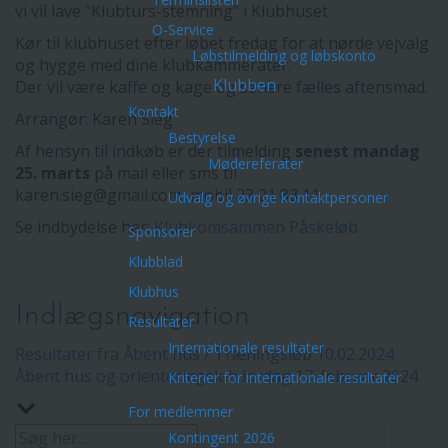
vi vil lave ”Klubturs-stemning” i Klubhuset.
O-Service
Kør til klubhuset efter løbet fredag for at nørde vejvalg
Løbstilmelding og løbskonto
og hygge med dine klubkammerater.
Klubben
Der vil være kaffe og kage og senere fælles aftensmad.
Kontakt
Arrangør: Karen Sieg
Bestyrelse
Af hensyn til indkøb er der tilmelding
senest mandag
Mødereferater
25. marts
på mail eller sms til
karen.sieg@gmail.com, mobil 23 21 83 11.
Udvalg og øvrige kontaktpersoner
Se indbydelse her:
Klubkomsammen Påskeløb
Sponsorer
Klubblad
Klubhus
Indlægsnavigation
Resultater
Internationale resultater
Resultater fra Åbent hus / Træningsløb 10.02.2024
Åbent hus og orienteringsløb lørdag 17. februar 2024
Kriterier for internationale resultater
For medlemmer
Kontingent 2026