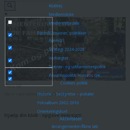
Klubtøj
Medlemsliste
Medlemsfordele
Exact matches only
Formål, visioner, politikker
Formål
Search in title
Strategi 2024-2028
Søg i indholdet
Vedtægter
Træner- og uddannelsespolitik
Privatlivspolitik Horsens OK
Cookies politik
Åbne løb
Der er ingen kommende begivenheder.
Historie – bestyrelse – pokaler
Fotoalbum 2002-2010
Orienteringskort
Hjælp din klub - opgave oversigt!
Aktiviteter
Arrangementer/Åbne løb