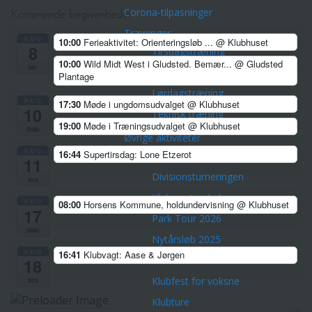
Corona-tilpasninger
Kommende begivenheder
Træninger
AUG
10:00
Ferieaktivitet: Orienteringsløb ...
@ Klubhuset
8
Tirsdagstræning
10:00
Wild Midt West i Gludsted. Bemær...
@ Gludsted
lør
Torsdagstræning
Plantage
Lørdagstræning
AUG
17:30
Møde i ungdomsudvalget
@ Klubhuset
10
Teknisk træning
19:00
Møde i Træningsudvalget
@ Klubhuset
man
Øvrige aktiviteter
AUG
16:44
Supertirsdag: Lone Etzerot
Championpokalen
11
Divisionsturneringen
tirs
Klubmesterskaber
AUG
08:00
Horsens Kommune, holdundervisning
@ Klubhuset
17
Park Tour 2026
man
Nytårsløb 2025
AUG
16:41
Klubvagt: Aase & Jørgen
Dark Trail Horsens
18
Klubfest for voksne
tirs
Klubture