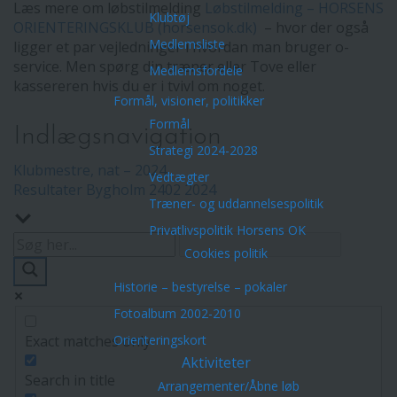
Læs mere om løbstilmelding
Løbstilmelding – HORSENS
Klubtøj
ORIENTERINGSKLUB (horsensok.dk)
– hvor der også
Medlemsliste
ligger et par vejledninger i hvordan man bruger o-
service. Men spørg din træner eller Tove eller
Medlemsfordele
kassereren hvis du er i tvivl om noget.
Formål, visioner, politikker
Formål
Indlægsnavigation
Strategi 2024-2028
Klubmestre, nat – 2024
Vedtægter
Resultater Bygholm 2402 2024
Træner- og uddannelsespolitik
Privatlivspolitik Horsens OK
Cookies politik
Historie – bestyrelse – pokaler
Fotoalbum 2002-2010
Exact matches only
Orienteringskort
Aktiviteter
Search in title
Arrangementer/Åbne løb