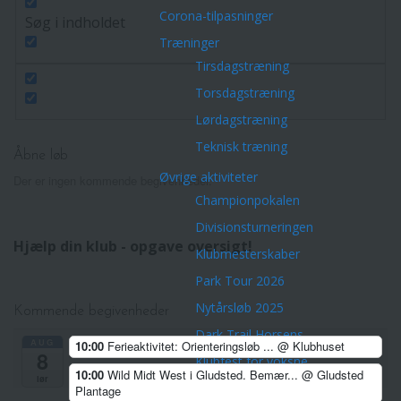
Corona-tilpasninger
Søg i indholdet
Træninger
Tirsdagstræning
Torsdagstræning
Lørdagstræning
Teknisk træning
Åbne løb
Øvrige aktiviteter
Der er ingen kommende begivenheder.
Championpokalen
Divisionsturneringen
Hjælp din klub - opgave oversigt!
Klubmesterskaber
Park Tour 2026
Nytårsløb 2025
Kommende begivenheder
Dark Trail Horsens
AUG
10:00
Ferieaktivitet: Orienteringsløb ...
@ Klubhuset
8
Klubfest for voksne
10:00
Wild Midt West i Gludsted. Bemær...
@ Gludsted
lør
Klubture
Plantage