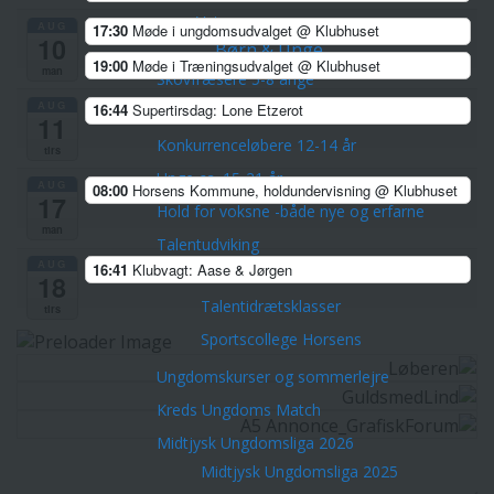
Veteranerne
AUG
17:30
Møde i ungdomsudvalget
@ Klubhuset
10
Børn & Unge
19:00
Møde i Træningsudvalget
@ Klubhuset
man
Skovfræsere 5-8 årige
AUG
16:44
Supertirsdag: Lone Etzerot
Stifindere 9-11 år
11
Konkurrenceløbere 12-14 år
tirs
Unge ca. 15-21 år
AUG
08:00
Horsens Kommune, holdundervisning
@ Klubhuset
17
Hold for voksne -både nye og erfarne
man
Talentudviking
AUG
16:41
Klubvagt: Aase & Jørgen
TalentCenter Midt
18
Talentidrætsklasser
tirs
Sportscollege Horsens
Ungdomskurser og sommerlejre
Kreds Ungdoms Match
Midtjysk Ungdomsliga 2026
Midtjysk Ungdomsliga 2025