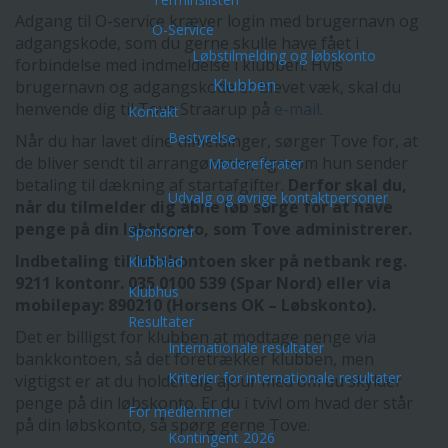
Adgang til O-service kræver login med brugernavn og
O-Service
adgangskode, som du gerne skulle have fået i
Løbstilmelding og løbskonto
forbindelse med indmeldelse i klubben. Hvis
Klubben
brugernavn og adgangskode er blevet væk, skal du
henvende dig til Tove Straarup på
e-mail
.
Kontakt
Bestyrelse
Når du har lavet dine tilmeldinger, sørger Tove for, at
de bliver sendt til arrangørerne, ligesom hun sender
Mødereferater
betaling til dækning af startafgifter.
Derfor skal du,
Udvalg og øvrige kontaktpersoner
når du tilmelder dig åbne løb sørge for at have
penge på din løbskonto, som Tove administrerer.
Sponsorer
Indbetaling til løbskontoen sker på netbank reg.
Klubblad
9211 kontonr. 035 0100 539 (Spar Nord) eller via
Klubhus
mobilepay: 890210 (Horsens OK – Løbskonto).
Resultater
Det er billigst for klubben at modtage penge via
Internationale resultater
bankkontoen, så det foretrækker klubben, men
Kriterier for internationale resultater
vigtigst er at du holder dig ajour med om du skylder
penge på din løbskonto. Er du i tvivl om hvad der står
For medlemmer
på din løbskonto, så spørg gerne Tove.
Kontingent 2026