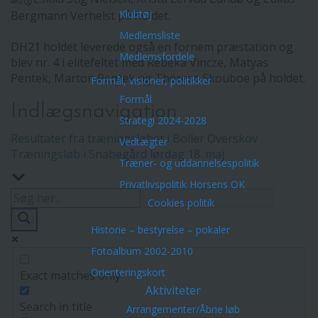
Klubtøj
Bergmann Verhelst på holdet.
Medlemsliste
DH21 holdet leverede også en fornem præstation og
Medlemsfordele
blev nr. 4 i elitefeltet med Rebeka Vincze, Matyas
Pentek, Marton Pentek og Theresa Skouboe på holdet.
Formål, visioner, politikker
Formål
Indlægsnavigation
Strategi 2024-2028
Resultater fra træningsløbet i Boller Overskov
Vedtægter
Træningsløb i Snabegård lørdag 18. maj
Træner- og uddannelsespolitik
Privatlivspolitik Horsens OK
Cookies politik
Historie – bestyrelse – pokaler
Fotoalbum 2002-2010
Orienteringskort
Exact matches only
Aktiviteter
Search in title
Arrangementer/Åbne løb