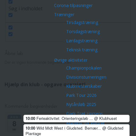
Corona-tilpasninger
Søg i indholdet
Træninger
Tirsdagstræning
Torsdagstræning
Lørdagstræning
Teknisk træning
Åbne løb
Øvrige aktiviteter
Der er ingen kommende begivenheder.
Championpokalen
Divisionsturneringen
Hjælp din klub - opgave oversigt!
Klubmesterskaber
Park Tour 2026
Nytårsløb 2025
Kommende begivenheder
Dark Trail Horsens
AUG
10:00
Ferieaktivitet: Orienteringsløb ...
@ Klubhuset
8
Klubfest for voksne
10:00
Wild Midt West i Gludsted. Bemær...
@ Gludsted
lør
Klubture
Plantage