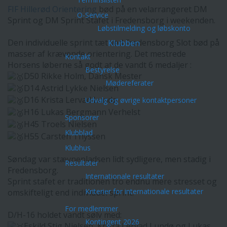
FIF Hillerød Orientering
bød på en velarrangeret DM
O-Service
Sprint og DM Sprint Stafet i Fredensborg i weekenden.
Løbstilmelding og løbskonto
Den individuelle sprint tæt ved Fredensborg Slot bød på
Klubben
masser af krævende orientering. Det mestrede
Kontakt
Horsens løberne så godt at de vandt 6 medaljer :
Bestyrelse
D50 Rikke Holm, Dansk Mester
Mødereferater
D14 Astrid Lykke Nielsen
D16 Krista Lervad Lundø
Udvalg og øvrige kontaktpersoner
H16 Lukas Bergmann Verhelst
Sponsorer
H45 Troels Nielsen
Klubblad
H55 Carsten Thyssen
Klubhus
Søndag var stævnepladsen lidt sydligere, men stadig i
Resultater
Fredensborg.
Internationale resultater
Sprint stafet er traditionen tro endnu mere stresset og
Kriterier for internationale resultater
omskifteligt end individuel sprint.
For medlemmer
D/H-16 holdet vandt sølv med:
Kontingent 2026
Eskild Stig Nielsen, Krista Lervad Lundø og Lukas