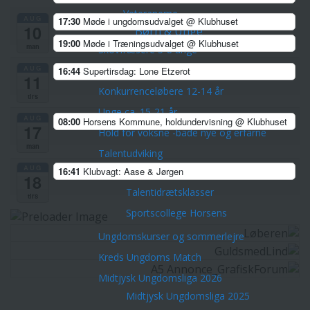
Veteranerne
AUG
17:30
Møde i ungdomsudvalget
@ Klubhuset
10
Børn & Unge
19:00
Møde i Træningsudvalget
@ Klubhuset
man
Skovfræsere 5-8 årige
AUG
Stifindere 9-11 år
16:44
Supertirsdag: Lone Etzerot
11
Konkurrenceløbere 12-14 år
tirs
Unge ca. 15-21 år
AUG
08:00
Horsens Kommune, holdundervisning
@ Klubhuset
17
Hold for voksne -både nye og erfarne
man
Talentudviking
AUG
16:41
Klubvagt: Aase & Jørgen
TalentCenter Midt
18
Talentidrætsklasser
tirs
Sportscollege Horsens
Ungdomskurser og sommerlejre
Kreds Ungdoms Match
Midtjysk Ungdomsliga 2026
Midtjysk Ungdomsliga 2025