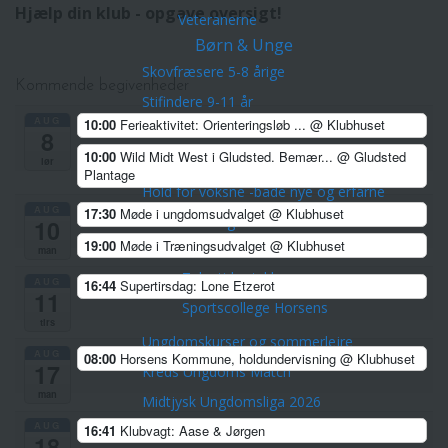
Hjælp din klub - opgave oversigt!
Veteranerne
Børn & Unge
Skovfræsere 5-8 årige
Kommende begivenheder
Stifindere 9-11 år
AUG
10:00
Ferieaktivitet: Orienteringsløb ...
@ Klubhuset
Konkurrenceløbere 12-14 år
8
10:00
Wild Midt West i Gludsted. Bemær...
@ Gludsted
Unge ca. 15-21 år
lør
Plantage
Hold for voksne -både nye og erfarne
AUG
17:30
Møde i ungdomsudvalget
@ Klubhuset
Talentudviking
10
19:00
Møde i Træningsudvalget
@ Klubhuset
TalentCenter Midt
man
Talentidrætsklasser
AUG
16:44
Supertirsdag: Lone Etzerot
11
Sportscollege Horsens
tirs
Ungdomskurser og sommerlejre
AUG
08:00
Horsens Kommune, holdundervisning
@ Klubhuset
17
Kreds Ungdoms Match
man
Midtjysk Ungdomsliga 2026
Midtjysk Ungdomsliga 2025
AUG
16:41
Klubvagt: Aase & Jørgen
18