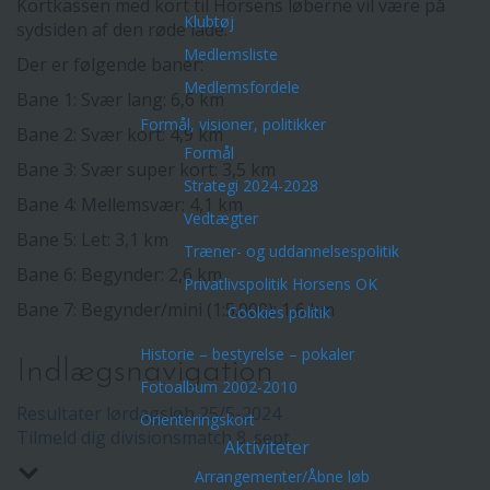
Kortkassen med kort til Horsens løberne vil være på
Klubtøj
sydsiden af den røde lade.
Medlemsliste
Der er følgende baner:
Medlemsfordele
Bane 1: Svær lang: 6,6 km
Formål, visioner, politikker
Bane 2: Svær kort: 4,9 km
Formål
Bane 3: Svær super kort: 3,5 km
Strategi 2024-2028
Bane 4: Mellemsvær: 4,1 km
Vedtægter
Bane 5: Let: 3,1 km
Træner- og uddannelsespolitik
Bane 6: Begynder: 2,6 km
Privatlivspolitik Horsens OK
Bane 7: Begynder/mini (1:5.000): 1,6 km
Cookies politik
Historie – bestyrelse – pokaler
Indlægsnavigation
Fotoalbum 2002-2010
Resultater lørdagsløb 25/5-2024
Orienteringskort
Tilmeld dig divisionsmatch 8. sept.
Aktiviteter
Arrangementer/Åbne løb