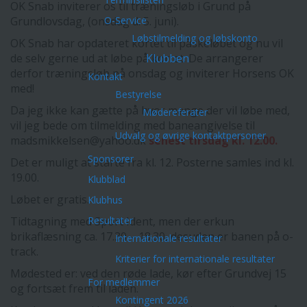
OK Snab inviterer os til træningsløb i Grund på
Grundlovsdag, (onsdag d. 5. juni).
O-Service
Løbstilmelding og løbskonto
OK Snab har opdateret kortet til påskeløbet og nu vil
de selv gerne ud at løbe på kortet. De arrangerer
Klubben
derfor træningsløb på onsdag og inviterer Horsens OK
Kontakt
med!
Bestyrelse
Da jeg ikke kan gætte på hvor mange der vil løbe med,
Mødereferater
vil jeg bede om tilmelding med baneangivelse til
Udvalg og øvrige kontaktpersoner
madsmikkelsen@yahoo.dk
senest tirsdag kl. 12.00.
Sponsorer
Det er muligt at starte fra kl. 12. Posterne samles ind kl.
19.00.
Klubblad
Løbet er gratis.
Klubhus
Tidtagning med Sport Ident, men der erkun
Resultater
brikaflæsning ca. 17.30 – 18.30, desuden er banen på o-
Internationale resultater
track.
Kriterier for internationale resultater
Mødested er: ved den røde lade, kør efter Grundvej 15
For medlemmer
og fortsæt frem til laden.
Kontingent 2026