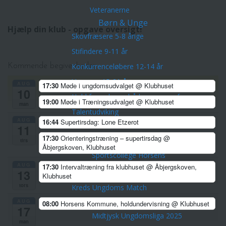
Veteranerne
Børn & Unge
Hjælp din klub - opgave oversigt!
Skovfræsere 5-8 årige
Stifindere 9-11 år
Konkurrenceløbere 12-14 år
Kommende begivenheder
Unge ca. 15-21 år
AUG
17:30
Møde i ungdomsudvalget
@ Klubhuset
10
Hold for voksne -både nye og erfarne
19:00
Møde i Træningsudvalget
@ Klubhuset
man
Talentudviking
AUG
16:44
Supertirsdag: Lone Etzerot
TalentCenter Midt
11
17:30
Orienteringstræning – supertirsdag
@
Talentidrætsklasser
tirs
Åbjergskoven, Klubhuset
Sportscollege Horsens
AUG
17:30
Intervaltræning fra klubhuset
@ Åbjergskoven,
13
Ungdomskurser og sommerlejre
Klubhuset
tors
Kreds Ungdoms Match
AUG
Midtjysk Ungdomsliga 2026
08:00
Horsens Kommune, holdundervisning
@ Klubhuset
17
Midtjysk Ungdomsliga 2025
man