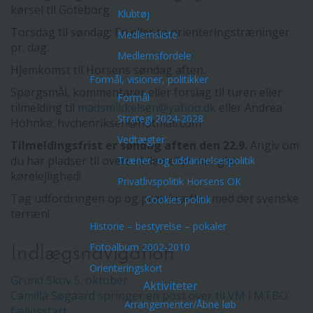
kørsel til Göteborg
Klubtøj
Torsdag til søndag: En eller to orienteringstræninger
Medlemsliste
pr. dag.
Medlemsfordele
Hjemkomst til Horsens søndag aften.
Formål, visioner, politikker
Spørgsmål, kommentarer eller forslag til turen eller
Formål
tilmelding til
madsmikkelsen@yahoo.dk
eller Andrea
Strategi 2024-2028
Höhnke: hvchenriksen@hotmail.com
Vedtægter
Tilmeldingsfrist er søndag aften den 22.9.
Angiv om
du har pladser til overs i bilen eller mangler
Træner- og uddannelsespolitik
kørelejlighed!
Privatlivspolitik Horsens OK
Tag udfordringen op og prøv kræfter med det svenske
Cookies politik
terræn!
Historie – bestyrelse – pokaler
Fotoalbum 2002-2010
Indlægsnavigation
Orienteringskort
Grund Skov 5. oktober
Aktiviteter
Camilla Søgaard springer en post over til VM i MTBO
Arrangementer/Åbne løb
fællesstart