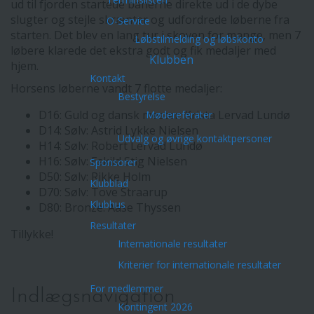
ud til fjorden startede banerne direkte ud i de dybe
slugter og stejle skrænter og udfordrede løberne fra
O-Service
starten. Det blev en lang tur i skoven for mange, men 7
Løbstilmelding og løbskonto
løbere klarede det ekstra godt og fik medaljer med
Klubben
hjem.
Kontakt
Horsens løberne vandt 7 flotte medaljer:
Bestyrelse
D16: Guld og dansk mester: Krista Lervad Lundø
Mødereferater
D14: Sølv: Astrid Lykke Nielsen
Udvalg og øvrige kontaktpersoner
H14: Sølv: Robert Lervad Lundø
H16: Sølv: Eskild Stig Nielsen
Sponsorer
D50: Sølv: Rikke Holm
Klubblad
D70: Sølv: Tove Straarup
Klubhus
D80: Bronze: Aase Thyssen
Resultater
Tillykke!
Internationale resultater
Kriterier for internationale resultater
For medlemmer
Indlægsnavigation
Kontingent 2026