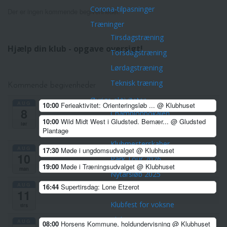
Corona-tilpasninger
Der er ingen kommende begivenheder.
Træninger
Tirsdagstræning
Hjælp din klub - opgave oversigt!
Torsdagstræning
Lørdagstræning
Teknisk træning
Kommende begivenheder
Øvrige aktiviteter
AUG
10:00
Ferieaktivitet: Orienteringsløb ...
@ Klubhuset
8
Championpokalen
10:00
Wild Midt West i Gludsted. Bemær...
@ Gludsted
lør
Divisionsturneringen
Plantage
Klubmesterskaber
AUG
17:30
Møde i ungdomsudvalget
@ Klubhuset
10
Park Tour 2026
19:00
Møde i Træningsudvalget
@ Klubhuset
man
Nytårsløb 2025
AUG
16:44
Supertirsdag: Lone Etzerot
Dark Trail Horsens
11
Klubfest for voksne
tirs
Klubture
AUG
08:00
Horsens Kommune, holdundervisning
@ Klubhuset