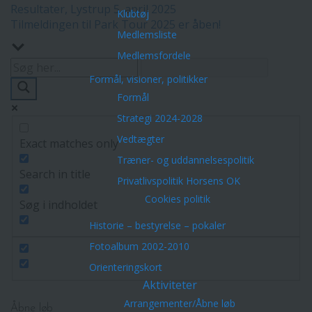
Resultater, Lystrup 5. april 2025
Klubtøj
Tilmeldingen til Park Tour 2025 er åben!
Medlemsliste
Medlemsfordele
Formål, visioner, politikker
Formål
Strategi 2024-2028
Vedtægter
Exact matches only
Træner- og uddannelsespolitik
Search in title
Privatlivspolitik Horsens OK
Cookies politik
Søg i indholdet
Historie – bestyrelse – pokaler
Fotoalbum 2002-2010
Orienteringskort
Aktiviteter
Arrangementer/Åbne løb
Åbne løb