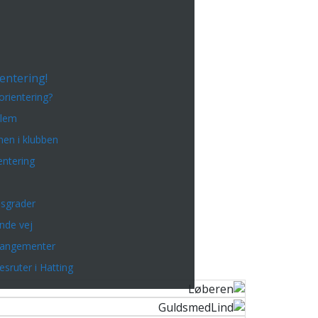
entering!
orientering?
dlem
en i klubben
entering
sgrader
inde vej
rangementer
esruter i Hatting