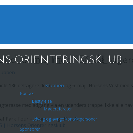
st d. 6. maj med 136 deltager
S ORIENTERINGSKLUB
lubben
ele 136 deltagere denne tirsdag 6. maj i Horsens Vest med s
Klubben
Kontakt
Bestyrelse
tagterasse med adgang via en udendørs trappe. Ikke alle hav
Mødereferater
ng af Park Tour – denne gang i Brædstrup.
Udvalg og øvrige kontaktpersoner
5 | Horsens Orienteringsklub
Sponsorer