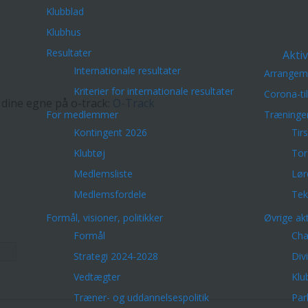
Klubblad
Klubhus
Resultater
Aktiv
Internationale resultater
Arrangem
Kriterier for internationale resultater
Corona-ti
dine egne på o-track:
O-Track
For medlemmer
Træninge
Kontingent 2026
Tir
Klubtøj
Tor
Medlemsliste
Lør
Medlemsfordele
Tek
Formål, visioner, politikker
Øvrige akt
Formål
Cha
Strategi 2024-2028
Div
Vedtægter
Klu
Træner- og uddannelsespolitik
Par