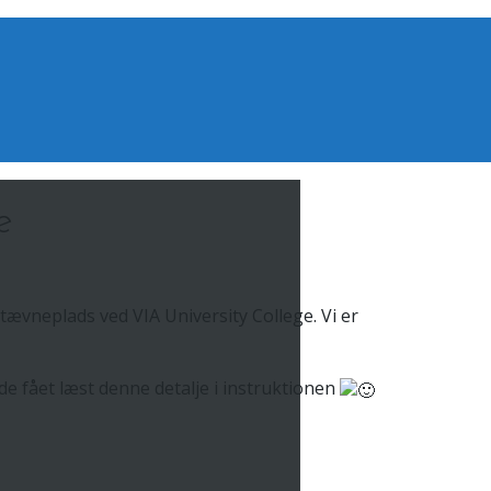
e
tævneplads ved VIA University College. Vi er
de fået læst denne detalje i instruktionen