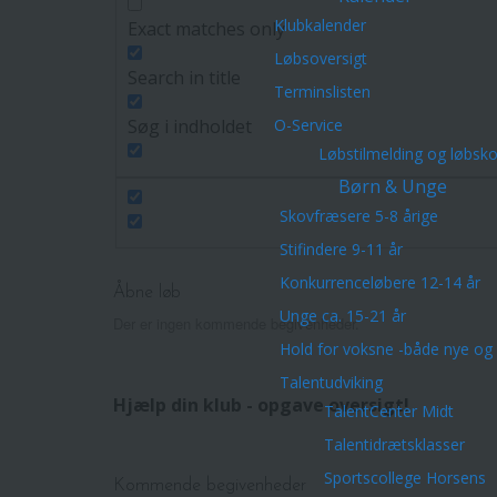
Klubkalender
Exact matches only
Løbsoversigt
Search in title
Terminslisten
O-Service
Søg i indholdet
Løbstilmelding og løbsk
Børn & Unge
Skovfræsere 5-8 årige
Stifindere 9-11 år
Konkurrenceløbere 12-14 år
Åbne løb
Unge ca. 15-21 år
Der er ingen kommende begivenheder.
Hold for voksne -både nye og 
Talentudviking
Hjælp din klub - opgave oversigt!
TalentCenter Midt
Talentidrætsklasser
Sportscollege Horsens
Kommende begivenheder