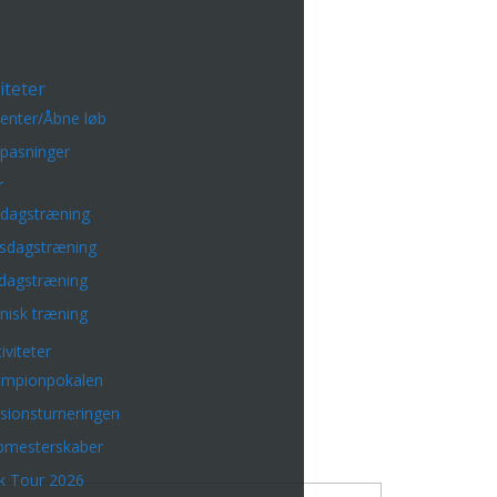
iteter
enter/Åbne løb
lpasninger
r
sdagstræning
sdagstræning
dagstræning
nisk træning
iviteter
mpionpokalen
isionsturneringen
bmesterskaber
k Tour 2026