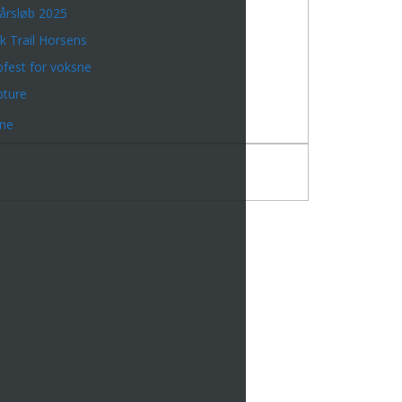
årsløb 2025
k Trail Horsens
bfest for voksne
bture
rne