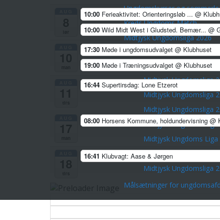
Ungdomskurser og sommerlej
AUG
10:00
Ferieaktivitet: Orienteringsløb ...
@ Klubh
8
Kreds Ungdoms Match
10:00
Wild Midt West i Gludsted. Bemær...
@ G
lør
Midtjysk Ungdomsliga 2026
AUG
17:30
Møde i ungdomsudvalget
@ Klubhuset
Midtjysk Ungdomsliga 
10
19:00
Møde i Træningsudvalget
@ Klubhuset
Midtjysk Ungdomsliga 
man
Midtjysk Ungdomsliga 
AUG
16:44
Supertirsdag: Lone Etzerot
11
Midtjysk Ungdomsliga 
tirs
Midtjysk Ungdomsliga 
AUG
08:00
Horsens Kommune, holdundervisning
@ K
Midtjysk Ungdoms Liga
17
Midtjysk Ungdoms Liga
man
Midtjysk Ungdomsliga 
AUG
16:41
Klubvagt: Aase & Jørgen
18
Midtjysk Ungdomsliga 
tirs
Målsætninger for ungdomsafd