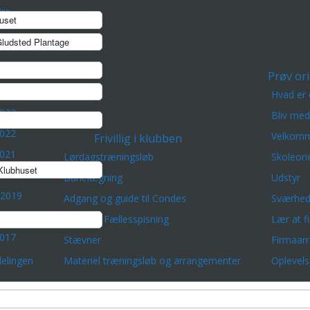
re
uset
ludsted Plantage
2025
Prøv ori
2024
Hvad er 
2023
Bliv me
2022
Velkomm
Frivillig i klubben
2021
Lørdagstræningsløb
Skoleori
lubhuset
 2020
Banelægning
Udstyr
 2019
Adgang og guide til Condes
Sværhed
2018
Vært for Fællesspisning
Lær at f
2017
Stævner
Firmaar
elingen
Materiel træningsløb og arrangementer
Oplevels