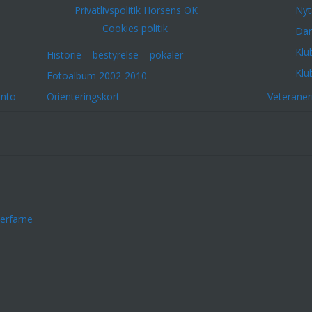
Privatlivspolitik Horsens OK
Nyt
Cookies politik
Dar
Klu
Historie – bestyrelse – pokaler
Klu
Fotoalbum 2002-2010
onto
Orienteringskort
Veterane
erfarne