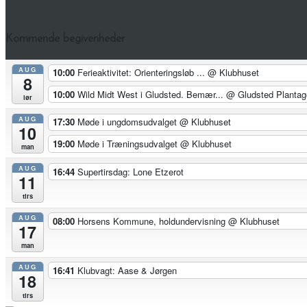
Kommende begivenheder
AUG
10:00
Ferieaktivitet: Orienteringsløb ...
@ Klubhuset
8
10:00
Wild Midt West i Gludsted. Bemær...
@ Gludsted Plantag
lør
AUG
17:30
Møde i ungdomsudvalget
@ Klubhuset
10
19:00
Møde i Træningsudvalget
@ Klubhuset
man
AUG
16:44
Supertirsdag: Lone Etzerot
11
tirs
AUG
08:00
Horsens Kommune, holdundervisning
@ Klubhuset
17
man
AUG
16:41
Klubvagt: Aase & Jørgen
18
tirs