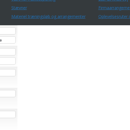
Stævner
Firmaarrangeme
Materiel træningsløb og arrangementer
Oplevelsesruter i
e