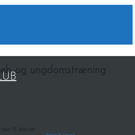
sløb og ungdomstræning
LUB
t den 15. februar
.