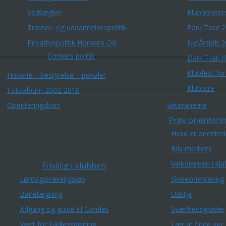
Vedtægter
Klubmester
Træner- og uddannelsespolitik
Park Tour 
Privatlivspolitik Horsens OK
Nytårsløb 
Cookies politik
Dark Trail 
Klubfest fo
Historie – bestyrelse – pokaler
Klubture
Fotoalbum 2002-2010
Orienteringskort
Veteranerne
Prøv orienterin
Hvad er orienter
Bliv medlem
Velkommen i klu
Frivillig i klubben
Lørdagstræningsløb
Skoleorientering
Banelægning
Udstyr
Adgang og guide til Condes
Sværhedsgrader
Vært for Fællesspisning
Lær at finde vej