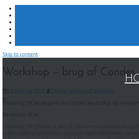
Skip to content
Workshop – brug af Condes 
HO
10. februar 2026
Tommy Jakobsen
Klubben
Silkeborg OK arrangerer en Condes workshop og inviterer b
De skriver til os:
I Silkeborg OK afholder vi den 18. februar en workshop i brug a
Vi har stadig ledige pladser, hvis I har nogle medlemmer, der ku