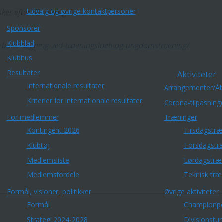
Udvalg og øvrige kontaktpersoner
ker efter tilmelding.
Sponsorer
Klubblad
il-banelaegning-ved-traeningsloeb-og-ungdomstraening/
Klubhus
Resultater
Aktiviteter
Internationale resultater
Arrangementer/Åb
Kriterier for internationale resultater
Corona-tilpasning
For medlemmer
Træninger
Kontingent 2026
Tirsdagstræ
Klubtøj
Torsdagstr
Medlemsliste
Lørdagstræ
Medlemsfordele
Teknisk træ
Formål, visioner, politikker
Øvrige aktiviteter
Formål
Championp
Strategi 2024-2028
Divisionstu