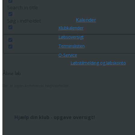
Search in title
Kalender
Søg i indholdet
Klubkalender
Løbsoversigt
Terminslisten
O-Service
Løbstilmelding og løbskonto
Åbne løb
Der er ingen kommende begivenheder.
Hjælp din klub - opgave oversigt!