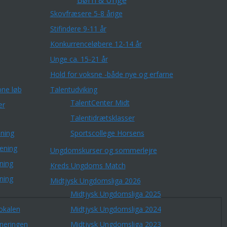
Børn & Unge
Skovfræsere 5-8 årige
Stifindere 9-11 år
Konkurrenceløbere 12-14 år
Unge ca. 15-21 år
Hold for voksne -både nye og erfarne
ne løb
Talentudviking
TalentCenter Midt
er
Talentidrætsklasser
ning
Sportscollege Horsens
æning
Ungdomskurser og sommerlejre
ning
Kreds Ungdoms Match
ning
Midtjysk Ungdomsliga 2026
Midtjysk Ungdomsliga 2025
okalen
Midtjysk Ungdomsliga 2024
rneringen
Midtjysk Ungdomsliga 2023