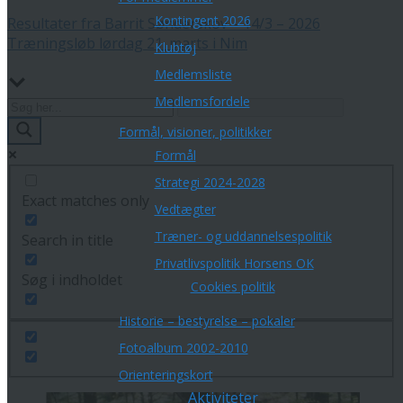
Kontingent 2026
Resultater fra Barrit Sønderskov – 14/3 – 2026
Træningsløb lørdag 21. marts i Nim
Klubtøj
Medlemsliste
Medlemsfordele
Formål, visioner, politikker
Formål
Strategi 2024-2028
Exact matches only
Vedtægter
Træner- og uddannelsespolitik
Search in title
Privatlivspolitik Horsens OK
Søg i indholdet
Cookies politik
Historie – bestyrelse – pokaler
Fotoalbum 2002-2010
Orienteringskort
Aktiviteter