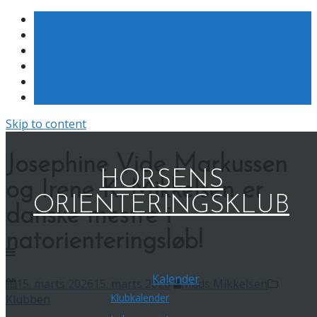
Skip to content
Josephine Vide Markussen
HORSENS
og Irene K. Mikkelsen er
ORIENTERINGSKLUB
danske mestre i
natorienteringsløb!
Kalender
15. marts 2026
15. marts 2026
Mads Mikkelsen
Klubkalender
Klubben