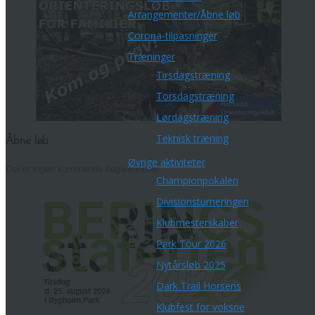
Arrangementer/Åbne løb
Corona-tilpasninger
Træninger
Tirsdagstræning
Torsdagstræning
Lørdagstræning
Teknisk træning
Åbne løb
Øvrige aktiviteter
Der er ingen kommende begivenheder.
Championpokalen
Divisionsturneringen
Klubmesterskaber
Park Tour 2026
Nytårsløb 2025
Dark Trail Horsens
Klubfest for voksne