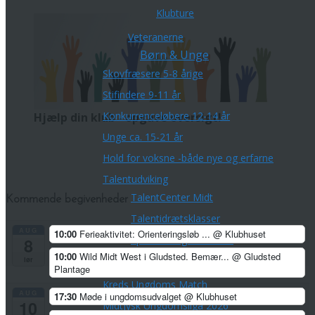
Klubture
Veteranerne
Børn & Unge
Skovfræsere 5-8 årige
Stifindere 9-11 år
Konkurrenceløbere 12-14 år
Hjælp din klub - opgave oversigt!
Unge ca. 15-21 år
Hold for voksne -både nye og erfarne
Talentudviking
TalentCenter Midt
Kommende begivenheder
Talentidrætsklasser
AUG
10:00
Ferieaktivitet: Orienteringsløb ...
@ Klubhuset
Sportscollege Horsens
8
10:00
Wild Midt West i Gludsted. Bemær...
@ Gludsted
lør
Ungdomskurser og sommerlejre
Plantage
Kreds Ungdoms Match
AUG
17:30
Møde i ungdomsudvalget
@ Klubhuset
10
Midtjysk Ungdomsliga 2026