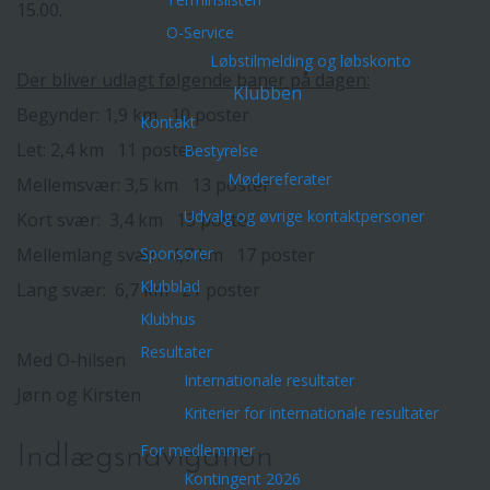
15.00.
O-Service
Løbstilmelding og løbskonto
Der bliver udlagt følgende baner på dagen:
Klubben
Begynder: 1,9 km 10 poster
Kontakt
Let: 2,4 km 11 poster
Bestyrelse
Mødereferater
Mellemsvær: 3,5 km 13 poster
Udvalg og øvrige kontaktpersoner
Kort svær: 3,4 km 13 poster
Mellemlang svær: 4,7 km 17 poster
Sponsorer
Klubblad
Lang svær: 6,7 km 21 poster
Klubhus
Resultater
Med O-hilsen
Internationale resultater
Jørn og Kirsten
Kriterier for internationale resultater
For medlemmer
Indlægsnavigation
Kontingent 2026