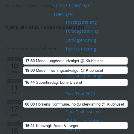
Corona-tilpasninger
Der er ingen kommende begivenheder.
Træninger
Tirsdagstræning
Hjælp din klub - opgave oversigt!
Torsdagstræning
Lørdagstræning
Teknisk træning
Kommende begivenheder
Øvrige aktiviteter
AUG
17:30
Møde i ungdomsudvalget
@ Klubhuset
10
Championpokalen
19:00
Møde i Træningsudvalget
@ Klubhuset
man
Divisionsturneringen
AUG
16:44
Supertirsdag: Lone Etzerot
Klubmesterskaber
11
Park Tour 2026
tirs
Nytårsløb 2025
AUG
08:00
Horsens Kommune, holdundervisning
@ Klubhuset
17
Dark Trail Horsens
man
Klubfest for voksne
AUG
16:41
Klubvagt: Aase & Jørgen
18
Klubture