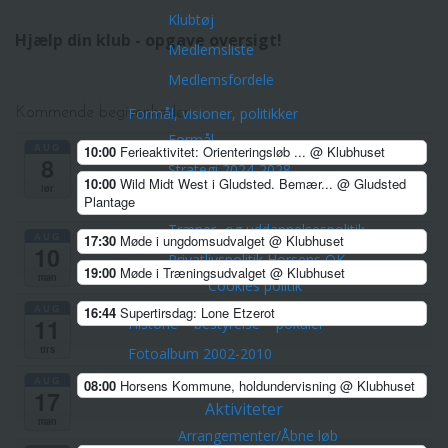
Klubtøj
Hjælp din klub - opgave oversigt!
Medlemsliste
Medlemsfordele
Formål, visioner, politikker
Kommende begivenheder
Formål
AUG
10:00
Ferieaktivitet: Orienteringsløb ...
@ Klubhuset
8
Strategi 2024-2028
10:00
Wild Midt West i Gludsted. Bemær...
@ Gludsted
lør
Vedtægter
Plantage
Træner- og uddannelsespolitik
AUG
17:30
Møde i ungdomsudvalget
@ Klubhuset
10
Privatlivspolitik Horsens OK
19:00
Møde i Træningsudvalget
@ Klubhuset
man
Cookies politik
AUG
16:44
Supertirsdag: Lone Etzerot
11
Historie – bestyrelse – pokaler
tirs
Fotoalbum 2002-2010
AUG
Orienteringskort
08:00
Horsens Kommune, holdundervisning
@ Klubhuset
17
Aktiviteter
man
Arrangementer/Åbne løb