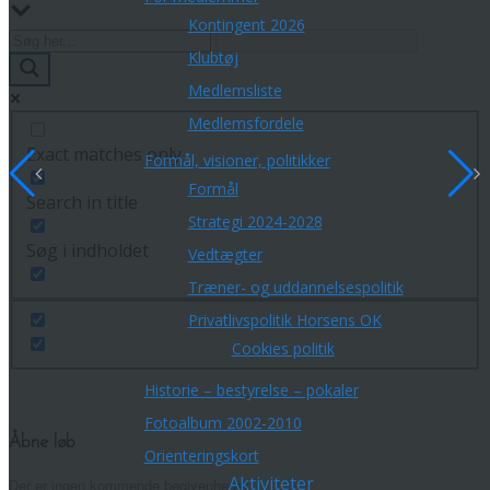
Kontingent 2026
Klubtøj
Medlemsliste
Medlemsfordele
Exact matches only
Formål, visioner, politikker
Formål
Search in title
Strategi 2024-2028
Søg i indholdet
Vedtægter
Træner- og uddannelsespolitik
Privatlivspolitik Horsens OK
Cookies politik
Historie – bestyrelse – pokaler
Fotoalbum 2002-2010
Åbne løb
Orienteringskort
Aktiviteter
Der er ingen kommende begivenheder.