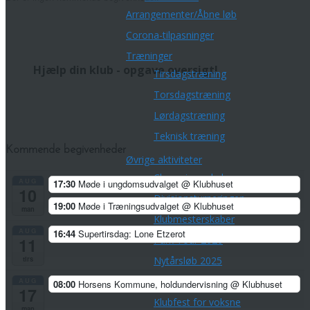
Arrangementer/Åbne løb
Corona-tilpasninger
Træninger
Hjælp din klub - opgave oversigt!
Tirsdagstræning
Torsdagstræning
Lørdagstræning
Teknisk træning
Kommende begivenheder
Øvrige aktiviteter
Championpokalen
AUG
17:30
Møde i ungdomsudvalget
@ Klubhuset
10
Divisionsturneringen
19:00
Møde i Træningsudvalget
@ Klubhuset
man
Klubmesterskaber
AUG
16:44
Supertirsdag: Lone Etzerot
Park Tour 2026
11
Nytårsløb 2025
tirs
Dark Trail Horsens
AUG
08:00
Horsens Kommune, holdundervisning
@ Klubhuset
17
Klubfest for voksne
man