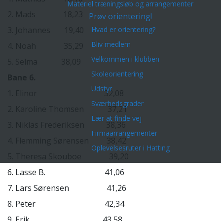
Materiel træningsløb og arrangementer
2. Mads 18,23
Prøv orientering!
3. Johannes 19,40
Hvad er orientering?
Bliv medlem
4. Noah 35,29
Velkommen i klubben
5. Selma 38,09
Skoleorientering
Bane 6.
Udstyr
1. Elinor 32,08
Sværhedsgrader
2. Karoline Thomsen 37,21
Lær at finde vej
3. Niklas Frederiksen 38,36
Firmaarrangementer
4. Flemming Sørensen 38,42
Oplevelsesruter i Hatting
5. Theresa Skouboe 39,20
6. Lasse B. 41,06
7. Lars Sørensen 41,26
8. Peter 42,34
9. Erik 43,58