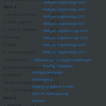
Midtjysk Ungdomsliga 2024
Bane 4.
Midtjysk Ungdomsliga 2023
1. Anna Kristensen 36,16
Midtjysk Ungdomsliga 2022
2. Viktor og Kurt 39,48
Midtjysk Ungdomsliga 2021
3. Trine B. Madsen 45,36
Midtjysk Ungdoms Liga 2020
4. Hanna 47,15
Midtjysk Ungdoms Liga 2019
5. Eline 48,12
Midtjysk Ungdomsliga 2018
6. Thomas Nyland 49,56
Midtjysk Ungdomsliga 2017
7. Jakob Ravn 53,38
Målsætninger for ungdomsafdelingen
Frivillig i klubben
8. Katrine Skovbjerg H. 55,15
Lørdagstræningsløb
9. Mathais 71,05
Banelægning
10. Mette klinge Corn. 71,13
Adgang og guide til Condes
11. Trine Mærsk 76,51
Vært for Fællesspisning
Bane 5.
Stævner
1. Mathias 18,10