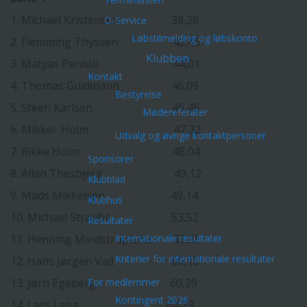
1. Michael Kristensen 38,28
O-Service
Løbstilmelding og løbskonto
2. Flemming Thyssen 42,45
Klubben
3. Matyas Penteb 44,01
Kontakt
4. Thomas Guldmann 46,09
Bestyrelse
5. Steen Karlsen 46,45
Mødereferater
6. Mikkel Holm 47,32
Udvalg og øvrige kontaktpersoner
7. Rikke Holm 48,04
Sponsorer
8. Allan Thesbjerg 49,12
Klubblad
9. Mads Mikkelsen 49,14
Klubhus
10. Michael Straube 53,52
Resultater
11. Henning Mindstruplund 55,38
Internationale resultater
Kriterier for internationale resultater
12. Hans Jørgen Vad 60,18
13. Jørn Egeberg 60,29
For medlemmer
Kontingent 2026
14. Lars Lang 64,23