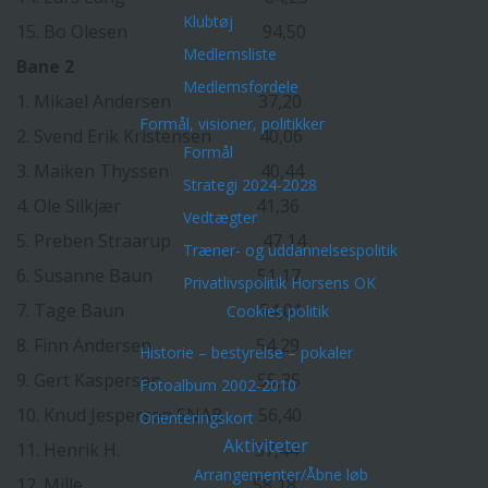
Klubtøj
15. Bo Olesen 94,50
Medlemsliste
Bane 2
Medlemsfordele
1. Mikael Andersen 37,20
Formål, visioner, politikker
2. Svend Erik Kristensen 40,06
Formål
3. Maiken Thyssen 40,44
Strategi 2024-2028
4. Ole Silkjær 41,36
Vedtægter
5. Preben Straarup 47,14
Træner- og uddannelsespolitik
6. Susanne Baun 51,17
Privatlivspolitik Horsens OK
7. Tage Baun 54,01
Cookies politik
8. Finn Andersen 54,29
Historie – bestyrelse – pokaler
9. Gert Kaspersen 55,35
Fotoalbum 2002-2010
10. Knud Jespersen SNAB 56,40
Orienteringskort
Aktiviteter
11. Henrik H. 57,44
Arrangementer/Åbne løb
12. Mille 58,18