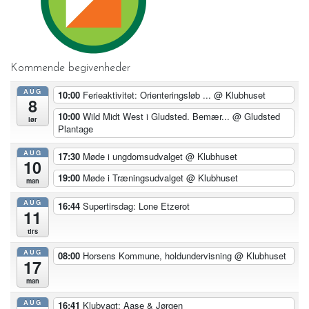
Kommende begivenheder
AUG
10:00
Ferieaktivitet: Orienteringsløb ...
@ Klubhuset
8
10:00
Wild Midt West i Gludsted. Bemær...
@ Gludsted
lør
Plantage
AUG
17:30
Møde i ungdomsudvalget
@ Klubhuset
10
19:00
Møde i Træningsudvalget
@ Klubhuset
man
AUG
16:44
Supertirsdag: Lone Etzerot
11
tirs
AUG
08:00
Horsens Kommune, holdundervisning
@ Klubhuset
17
man
AUG
16:41
Klubvagt: Aase & Jørgen