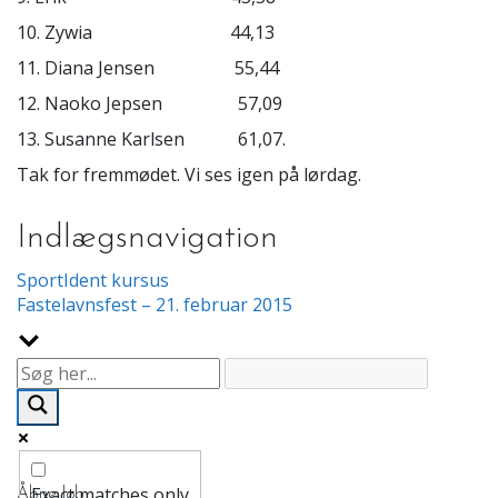
10. Zywia 44,13
11. Diana Jensen 55,44
12. Naoko Jepsen 57,09
13. Susanne Karlsen 61,07.
Tak for fremmødet. Vi ses igen på lørdag.
Indlægsnavigation
SportIdent kursus
Fastelavnsfest – 21. februar 2015
Exact matches only
Åbne løb