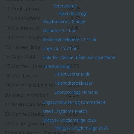
Veteranerne
11. Poul Larsen 45,25
Børn & Unge
12. Lene Kofoed 48,47
Skovfræsere 5-8 årige
13. Ole Mønster 52,40
Stifindere 9-11 år
14. Henning Larsen 53,02
Konkurrenceløbere 12-14 år
15, Harvey Ilsøe 55,02
Unge ca. 15-21 år
16. Aage Dahl 55,36
Hold for voksne -både nye og erfarne
17. Hanne L. Jensen 56,53
Talentudviking
TalentCenter Midt
18. Ivan Larsen 66,39
Talentidrætsklasser
19. Henning Nikolajsen 70,08
Sportscollege Horsens
20. Anker Andersen 72,24
Ungdomskurser og sommerlejre
21. Karin Karlsson 75,53
Kreds Ungdoms Match
22. Hanne Schultz 85,23
Midtjysk Ungdomsliga 2026
23. Ole Jørgensen 116,06
Midtjysk Ungdomsliga 2025
Erling Karlsson Mangler post