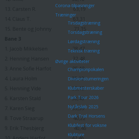
Corona-tilpasninger
13. Carsten R. 63,19
Træninger
14. Claus T. 63,31
Tirsdagstræning
15. Bente og Johnny 71,15
Torsdagstræning
Bane 3
Lørdagstræning
1. Jacob Mikkelsen 28,47
Teknisk træning
2. Henning Hansen 32,48
Øvrige aktiviteter
3. Anne Sofie Harfot 35,19
Championpokalen
4. Laura Holm 35,12
Divisionsturneringen
5. Henning Vide 35,15
Klubmesterskaber
Park Tour 2026
6. Karsten Stald 38,46
Nytårsløb 2025
7. Karen Sieg 39,59
Dark Trail Horsens
8. Tove Straarup 40,22
Klubfest for voksne
9. Erik Thesbjerg 40,46
Klubture
10. Anders Harfot 42,46