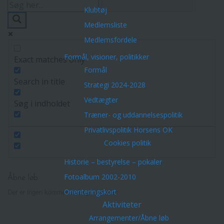
Klubtøj
Medlemsliste
Medlemsfordele
Formål, visioner, politikker
Exact matches only
Formål
Search in title
Strategi 2024-2028
Vedtægter
Søg i indholdet
Træner- og uddannelsespolitik
Privatlivspolitik Horsens OK
Cookies politik
Historie – bestyrelse – pokaler
Fotoalbum 2002-2010
Åbne løb
Orienteringskort
Der er ingen kommende begivenheder.
Aktiviteter
Arrangementer/Åbne løb