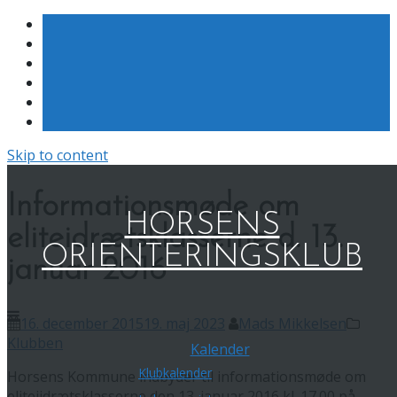
Skip to content
Informationsmøde om
HORSENS
eliteidrætsklasserne d. 13.
ORIENTERINGSKLUB
januar 2016
16. december 2015
19. maj 2023
Mads Mikkelsen
Klubben
Kalender
Klubkalender
Horsens Kommune indbyder til informationsmøde om
eliteiidrætsklasserne den 13. januar 2016 kl. 17.00 på