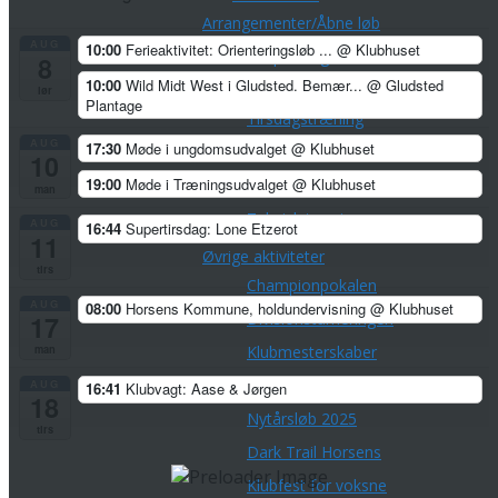
Arrangementer/Åbne løb
AUG
10:00
Ferieaktivitet: Orienteringsløb ...
@ Klubhuset
Corona-tilpasninger
8
10:00
Wild Midt West i Gludsted. Bemær...
@ Gludsted
Træninger
lør
Plantage
Tirsdagstræning
AUG
17:30
Møde i ungdomsudvalget
@ Klubhuset
Torsdagstræning
10
19:00
Møde i Træningsudvalget
@ Klubhuset
Lørdagstræning
man
Teknisk træning
AUG
16:44
Supertirsdag: Lone Etzerot
11
Øvrige aktiviteter
tirs
Championpokalen
AUG
08:00
Horsens Kommune, holdundervisning
@ Klubhuset
Divisionsturneringen
17
man
Klubmesterskaber
Park Tour 2026
AUG
16:41
Klubvagt: Aase & Jørgen
18
Nytårsløb 2025
tirs
Dark Trail Horsens
Klubfest for voksne