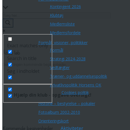
Kontingent 2026
Klubtøj
Medlemsliste
Medlemsfordele
Formål, visioner, politikker
Exact matches only
Formål
Åbne løb
Search in title
Strategi 2024-2028
Der er ingen kommende begivenheder.
Vedtægter
Søg i indholdet
Træner- og uddannelsespolitik
Privatlivspolitik Horsens OK
Cookies politik
Hjælp din klub - opgave oversigt!
Historie – bestyrelse – pokaler
Fotoalbum 2002-2010
Orienteringskort
Aktiviteter
Kommende begivenheder