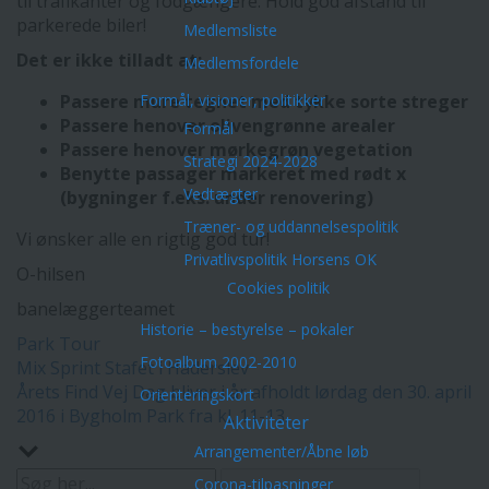
til trafikanter og fodgængere. Hold god afstand til
parkerede biler!
Medlemsliste
Det er ikke tilladt at:
Medlemsfordele
Passere mure tegnet med tykke sorte streger
Formål, visioner, politikker
Passere henover olivengrønne arealer
Formål
Passere henover mørkegrøn vegetation
Strategi 2024-2028
Benytte passager markeret med rødt x
Vedtægter
(bygninger f.eks. under renovering)
Træner- og uddannelsespolitik
Vi ønsker alle en rigtig god tur!
Privatlivspolitik Horsens OK
O-hilsen
Cookies politik
banelæggerteamet
Historie – bestyrelse – pokaler
Park Tour
Fotoalbum 2002-2010
Indlægsnavigation
Mix Sprint Stafet i Haderslev
Årets Find Vej Dag bliver i år afholdt lørdag den 30. april
Orienteringskort
2016 i Bygholm Park fra kl. 11-13.
Aktiviteter
Arrangementer/Åbne løb
Corona-tilpasninger