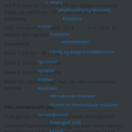
O-Service
Fra P til start ca. 10-100 m. På den tidligere Kvickly p-
Løbstilmelding og løbskonto
plads, nu ved Rema 1000 er der indført 1-times
parkering.
Klubben
Kontakt
Kort: Horsens city 1: 4000, 2014. Pris: 20 kr. for
voksne. Børn gratis.
Bestyrelse
Mødereferater
Banetilbud:
Udvalg og øvrige kontaktpersoner
Bane 1: 2,9 km – 20 poster
Sponsorer
Bane 2: 2,0 km – 13 poster
Klubblad
Bane 3: 1,0 km – 10 poster
Klubhus
Bane 3 er tilstræbt lagt, hvor der ikke forekommer
biltrafik.
Resultater
Internationale resultater
Kriterier for internationale resultater
Vær opmærksom på:
For medlemmer
Vi er gæster i byen og skal optræde som sådanne!
Kontingent 2026
Overhold færdselsreglerne og tag mest mulig hensyn
Klubtøj