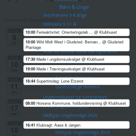
Børn & Unge
Skovfræsere 5-8 årige
Kommende begivenheder
Stifindere 9-11 år
AUG
10:00
Ferieaktivitet: Orienteringsløb ...
@ Klubhuset
Konkurrenceløbere 12-14 år
8
10:00
Wild Midt West i Gludsted. Bemær...
@ Gludsted
Unge ca. 15-21 år
lør
Plantage
Hold for voksne -både nye og erfarne
AUG
17:30
Møde i ungdomsudvalget
@ Klubhuset
Talentudviking
10
TalentCenter Midt
19:00
Møde i Træningsudvalget
@ Klubhuset
man
Talentidrætsklasser
AUG
16:44
Supertirsdag: Lone Etzerot
11
Sportscollege Horsens
tirs
Ungdomskurser og sommerlejre
AUG
08:00
Horsens Kommune, holdundervisning
@ Klubhuset
17
Kreds Ungdoms Match
man
Midtjysk Ungdomsliga 2026
Midtjysk Ungdomsliga 2025
AUG
16:41
Klubvagt: Aase & Jørgen
18
Midtjysk Ungdomsliga 2024
tirs