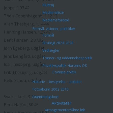
Klubtøj
Jeppe, 1.07.42
Medlemsliste
Theis Copenhageno, 1.12.12
Medlemsfordele
Allan Thesbjerg, 1.14.44
Formål, visioner, politikker
Henning Hansen, 1.27.47
Formål
Bent Hansen, 2.07.02
Strategi 2024-2028
Jørn Egeberg, udgået
Vedtægter
Jens Liengård, udgået
Træner- og uddannelsespolitik
Ida Thesbjerg, udgået
Privatlivspolitik Horsens OK
Erik Thesbjerg, udgået
Cookies politik
Helle Schou, udgået
Historie – bestyrelse – pokaler
Fotoalbum 2002-2010
Svær – kort, 3.7 km:
Orienteringskort
Aktiviteter
Berit Harfot, 50.45
Arrangementer/Åbne løb
Henrik Henriksen, 58.21