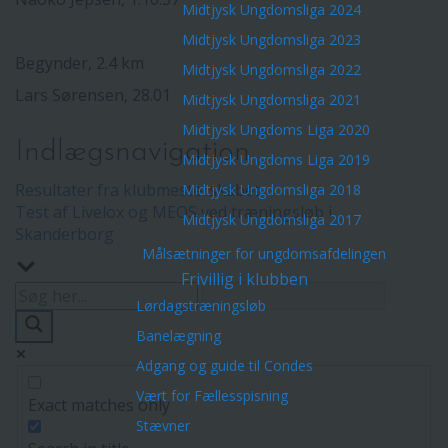
Midtjysk Ungdomsliga 2024
Midtjysk Ungdomsliga 2023
Begynder, 2.4 km
Midtjysk Ungdomsliga 2022
Lars Sørensen, 28.01
Midtjysk Ungdomsliga 2021
Midtjysk Ungdoms Liga 2020
Indlægsnavigation
Midtjysk Ungdoms Liga 2019
Resultater fra klubmesterskabet
Midtjysk Ungdomsliga 2018
Test af Livelox og MEOS ved træningsløb i
Midtjysk Ungdomsliga 2017
Skanderborg
Målsætninger for ungdomsafdelingen
Frivillig i klubben
Lørdagstræningsløb
Banelægning
Adgang og guide til Condes
Vært for Fællesspisning
Exact matches only
Stævner