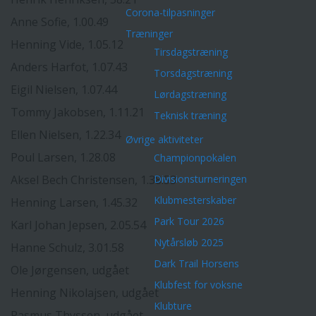
Corona-tilpasninger
Anne Sofie, 1.00.49
Træninger
Henning Vide, 1.05.12
Tirsdagstræning
Anders Harfot, 1.07.43
Torsdagstræning
Eigil Nielsen, 1.07.44
Lørdagstræning
Tommy Jakobsen, 1.11.21
Teknisk træning
Ellen Nielsen, 1.22.34
Øvrige aktiviteter
Poul Larsen, 1.28.08
Championpokalen
Aksel Bech Christensen, 1.38.53
Divisionsturneringen
Klubmesterskaber
Henning Larsen, 1.45.32
Park Tour 2026
Karl Johan Jepsen, 2.05.54
Nytårsløb 2025
Hanne Schulz, 3.01.58
Dark Trail Horsens
Ole Jørgensen, udgået
Klubfest for voksne
Henning Nikolajsen, udgået
Klubture
Rasmus Thyssen, udgået