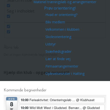
Search in title
Materiel træningsløb og arrangementer
Prøv orientering!
Søg i indholdet
Hvad er orientering?
Bliv medlem
Velkommen i klubben
Skoleorientering
Udstyr
Åbne løb
Sværhedsgrader
Der er ingen kommende begivenheder.
Lær at finde vej
Firmaarrangementer
Hjælp din klub - opgave oversigt!
Oplevelsesruter i Hatting
Kommende begivenheder
AUG
10:00
Ferieaktivitet: Orienteringsløb ...
@ Klubhuset
8
10:00
Wild Midt West i Gludsted. Bemær...
@ Gludsted
lør