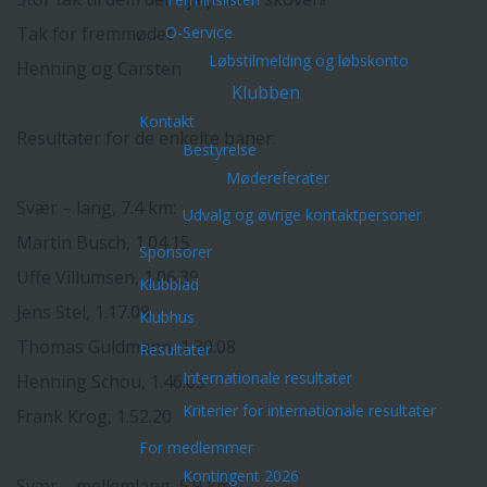
Tak for fremmødet
O-Service
Løbstilmelding og løbskonto
Henning og Carsten
Klubben
Kontakt
Resultater for de enkelte baner:
Bestyrelse
Mødereferater
Svær – lang, 7.4 km:
Udvalg og øvrige kontaktpersoner
Martin Busch, 1.04.15
Sponsorer
Uffe Villumsen, 1.06.39
Klubblad
Jens Stel, 1.17.08
Klubhus
Thomas Guldmann, 1.30.08
Resultater
Internationale resultater
Henning Schou, 1.46.03
Kriterier for internationale resultater
Frank Krog, 1.52.20
For medlemmer
Kontingent 2026
Svær – mellemlang, 5.9 km: