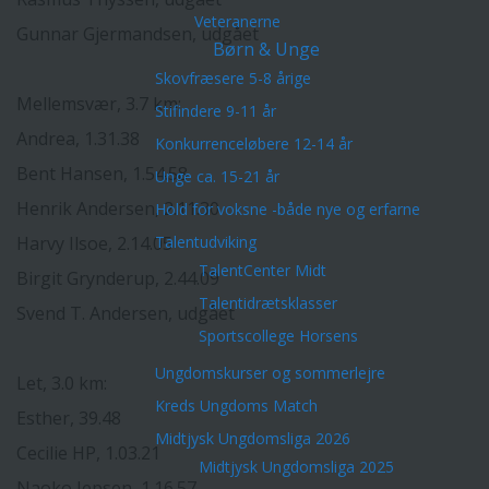
Veteranerne
Gunnar Gjermandsen, udgået
Børn & Unge
Skovfræsere 5-8 årige
Mellemsvær, 3.7 km:
Stifindere 9-11 år
Andrea, 1.31.38
Konkurrenceløbere 12-14 år
Bent Hansen, 1.54.58
Unge ca. 15-21 år
Henrik Andersen, 2.11.30
Hold for voksne -både nye og erfarne
Harvy Ilsoe, 2.14.05
Talentudviking
TalentCenter Midt
Birgit Grynderup, 2.44.09
Talentidrætsklasser
Svend T. Andersen, udgået
Sportscollege Horsens
Ungdomskurser og sommerlejre
Let, 3.0 km:
Kreds Ungdoms Match
Esther, 39.48
Midtjysk Ungdomsliga 2026
Cecilie HP, 1.03.21
Midtjysk Ungdomsliga 2025
Naoko Jepsen, 1.16.57