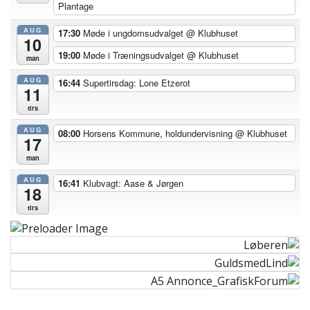
Plantage
AUG
17:30
Møde i ungdomsudvalget
@ Klubhuset
10
19:00
Møde i Træningsudvalget
@ Klubhuset
man
AUG
16:44
Supertirsdag: Lone Etzerot
11
tirs
AUG
08:00
Horsens Kommune, holdundervisning
@ Klubhuset
17
man
AUG
16:41
Klubvagt: Aase & Jørgen
18
tirs