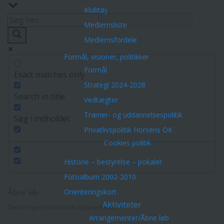
Klubtøj
Medlemsliste
Medlemsfordele
Formål, visioner, politikker
Formål
Exact matches only
Strategi 2024-2028
Search in title
Vedtægter
Træner- og uddannelsespolitik
Søg i indholdet
Privatlivspolitik Horsens OK
Cookies politik
Historie – bestyrelse – pokaler
Fotoalbum 2002-2010
Orienteringskort
Åbne løb
Aktiviteter
Der er ingen kommende begivenheder.
Arrangementer/Åbne løb