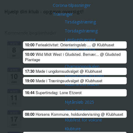
Corona-tilpasninger
Hjælp din klub - opgave oversigt!
Træninger
Tirsdagstræning
Torsdagstræning
Kommende begivenheder
Lørdagstræning
AUG
10:00
Ferieaktivitet: Orienteringsløb ...
@ Klubhuset
8
Teknisk træning
10:00
Wild Midt West i Gludsted. Bemær...
@ Gludsted
lør
Øvrige aktiviteter
Plantage
Championpokalen
AUG
17:30
Møde i ungdomsudvalget
@ Klubhuset
10
Divisionsturneringen
19:00
Møde i Træningsudvalget
@ Klubhuset
man
Klubmesterskaber
AUG
16:44
Supertirsdag: Lone Etzerot
Park Tour 2026
11
Nytårsløb 2025
tirs
Dark Trail Horsens
AUG
08:00
Horsens Kommune, holdundervisning
@ Klubhuset
17
Klubfest for voksne
man
Klubture