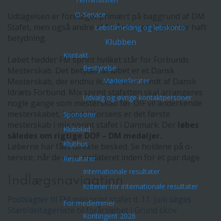
O-Service
Udtagelsen er foretaget primært på baggrund af DM
Stafet, men også andre af forårets resultater har haft
Løbstilmelding og løbskonto
betydning.
Klubben
Kontakt
Løbet hedder FM sprint hvilket står for Forbunds
Bestyrelse
Mesterskab. Det betyder at løbet er et Dansk
Mesterskab, der endnu ikke er anerkendt af Dansk
Mødereferater
Idræts Forbund. Mix sprint stafetten skal arrangeres
Udvalg og øvrige kontaktpersoner
nogle gange som mesterskab før DIF vil anderkende
mesterskabet, Løbet i Horsens er det første
Sponsorer
mesterskab i mix sprint stafet i Danmark. Der
løbes
Klubblad
således om rigtige DOF – DM medaljer.
Klubhus
Løberne har fået direkte besked. Se holdene på o-
service, når de er er opdateret inden for et par dage.
Resultater
Internationale resultater
Indlægsnavigation
Kriterier for internationale resultater
Postvagter til FM mixsprint stafet d. 11. juni søges
For medlemmer
Start/deltagerliste til forårsløbet i Grund skov
Kontingent 2026