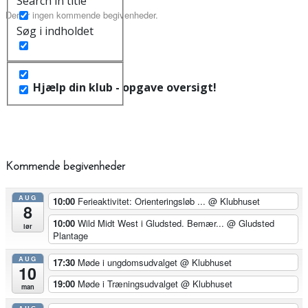
Search in title
Der er ingen kommende begivenheder.
Søg i indholdet
Hjælp din klub - opgave oversigt!
Kommende begivenheder
AUG
10:00
Ferieaktivitet: Orienteringsløb ...
@ Klubhuset
8
10:00
Wild Midt West i Gludsted. Bemær...
@ Gludsted
lør
Plantage
AUG
17:30
Møde i ungdomsudvalget
@ Klubhuset
10
19:00
Møde i Træningsudvalget
@ Klubhuset
man