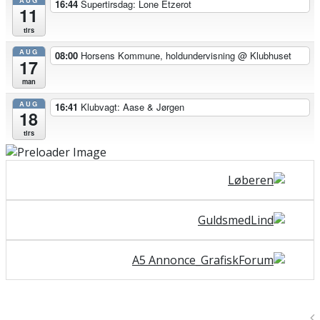
AUG
16:44
Supertirsdag: Lone Etzerot
11
tirs
AUG
08:00
Horsens Kommune, holdundervisning
@ Klubhuset
17
man
AUG
16:41
Klubvagt: Aase & Jørgen
18
tirs