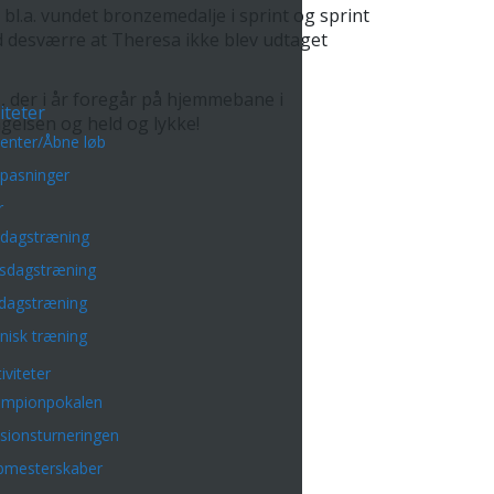
l.a. vundet bronzemedalje i sprint og sprint
tød desværre at Theresa ikke blev udtaget
 der i år foregår på hjemmebane i
iteter
agelsen og held og lykke!
enter/Åbne løb
lpasninger
r
sdagstræning
sdagstræning
dagstræning
nisk træning
iviteter
mpionpokalen
isionsturneringen
bmesterskaber