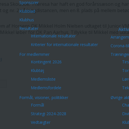
Sponsorer
resa Skouboe. Theresa har haft en god forårssæson og har b
rint og nr. 2 på langdistancen, men en 8. plads på mellem be
Klubblad
Klubhus
af Horsens OK Mikkel Holm Nielsen udtaget til Junior VM,
Resultater
Aktiv
. Mikkel løber for OK Pan Aarhus. Tillykke til Mikkel med udt
Internationale resultater
Arrangem
Kriterier for internationale resultater
Corona-ti
For medlemmer
Træninge
d
Kontingent 2026
Tir
Klubtøj
Tor
Medlemsliste
Lør
Medlemsfordele
Tek
Formål, visioner, politikker
Øvrige akt
Formål
Cha
Strategi 2024-2028
Div
Vedtægter
Klu