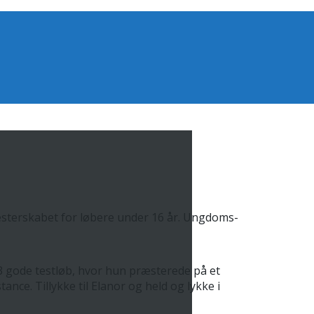
sterskabet for løbere under 16 år. Ungdoms-
 3 gode testløb, hvor hun præsterede på et
ance. Tillykke til Elanor og held og lykke i