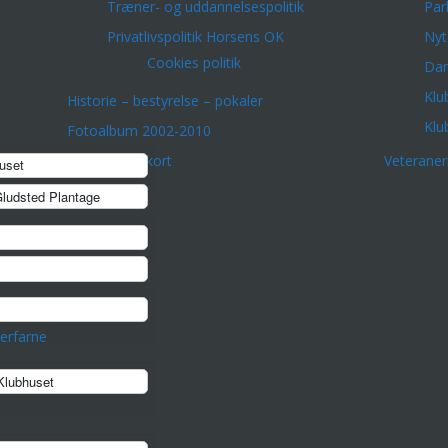
Træner- og uddannelsespolitik
Par
Privatlivspolitik Horsens OK
Nyt
Cookies politik
Dar
Klu
Historie – bestyrelse – pokaler
Klu
Fotoalbum 2002-2010
onto
Orienteringskort
Veterane
uset
ludsted Plantage
erfarne
lubhuset