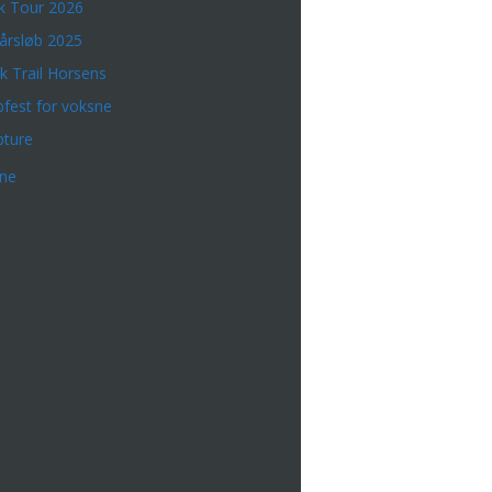
k Tour 2026
årsløb 2025
k Trail Horsens
bfest for voksne
bture
rne