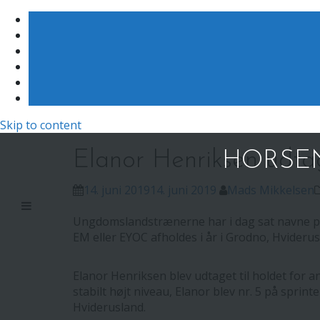
Skip to content
Elanor Henriksen udt
HORSEN
14. juni 2019
14. juni 2019
Mads Mikkelsen
Ungdomslandstrænerne har i dag sat navne på
EM eller EYOC afholdes i år i Grodno, Hviderusla
Elanor Henriksen blev udtaget til holdet for 
stabilt højt niveau, Elanor blev nr. 5 på sprint
Hviderusland.