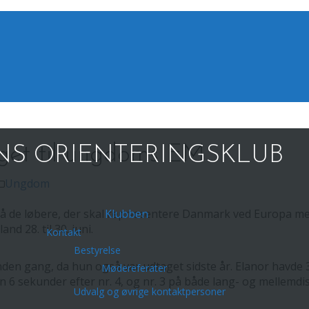
aget til ungdoms EM
S ORIENTERINGSKLUB
Ungdom
 de løbere, der skal repræsentere Danmark ved Europa me
Klubben
nd 28. til 30. juni.
Kontakt
Bestyrelse
anden gang, da hun også var udtaget sidste år. Elanor havde
Mødereferater
en 6 sekunder efter nr. 4, og nr. 3 på både lang- og mellemdist
Udvalg og øvrige kontaktpersoner