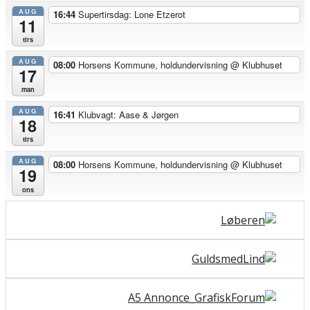
AUG
16:44
Supertirsdag: Lone Etzerot
11
tirs
AUG
08:00
Horsens Kommune, holdundervisning
@ Klubhuset
17
man
AUG
16:41
Klubvagt: Aase & Jørgen
18
tirs
AUG
08:00
Horsens Kommune, holdundervisning
@ Klubhuset
19
ons