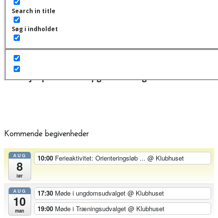
Åbne løb
Search in title
Der er ingen kommende begivenheder.
Søg i indholdet
Hjælp din klub - opgave oversigt!
Kommende begivenheder
AUG
10:00
Ferieaktivitet: Orienteringsløb ...
@ Klubhuset
8
lør
AUG
17:30
Møde i ungdomsudvalget
@ Klubhuset
10
19:00
Møde i Træningsudvalget
@ Klubhuset
man