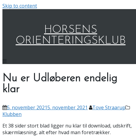
Skip to content
HORSENS
ORIENTERINGSKLUB
Nu er Udløberen endelig
klar
5. november 2021
5. november 2021
Tove Straarup
Klubben
Et 38 sider stort blad ligger nu klar til download, udskrift,
skærmlæsning, alt efter hvad man foretrækker.