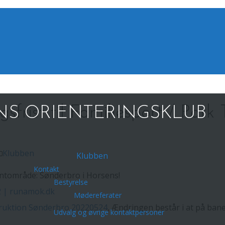
gsfrist til Familiesport / Park
S ORIENTERINGSKLUB
Klubben
Klubben
Kontakt
printområde: Sønderbro i Horsens!
Bestyrelse
2 | runamok.dk
Mødereferater
truktion Sønderbro 20220524
, Ændringen består i at på ban
Udvalg og øvrige kontaktpersoner