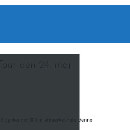
 Tour den 24. maj
e3 og 4 er der 300 m. afmærket rute, denne