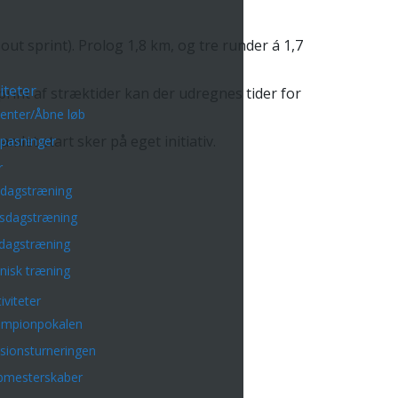
ut sprint). Prolog 1,8 km, og tre runder á 1,7
iteter
print af stræktider kan der udregnes tider for
enter/Åbne løb
et start sker på eget initiativ.
lpasninger
r
sdagstræning
sdagstræning
dagstræning
nisk træning
iviteter
mpionpokalen
isionsturneringen
bmesterskaber