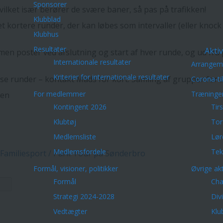
Sponsorer
lket især berører de svære baner, så pas på trafikken!
Klubblad
kortere runder, der kan løbes som intervaller (eller knock o
Klubhus
Resultater
Aktiv
men poster ved afslutning og start af hver runde, og ud fra 
Internationale resultater
Arrangem
Kriterier for internationale resultater
runder – kontakt Mads for kort. Samling af grupper for saml
Corona-ti
For medlemmer
Træninge
nen
Kontingent 2026
Tir
Klubtøj
Tor
Medlemsliste
Lør
Medlemsfordele
Tek
 Familiesport / Park Tour på Sønderbro
Formål, visioner, politikker
Øvrige akt
Formål
Cha
Strategi 2024-2028
Div
Vedtægter
Klu