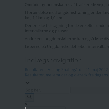
Området gennemskæres af trafikerede veje, hvi
I forbindelse med ungdomstræning er der lavet 
km, 1,1km og 1,0 km.
Der er ikke tidstagning for de enkelte runder 
intervallerne og pauser.
Andre end ungdomsløberne kan også løbe disse 
Løberne på Ungdomsholdet løber intervalba
Indlægsnavigation
Resultater – Velling Snabegård – 21. maj 2022
Resultater, mellemtider og o-track fra dagens