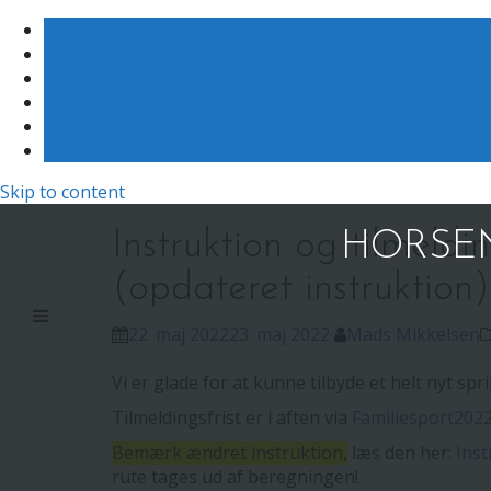
Skip to content
Instruktion og tilmeldin
HORSEN
(opdateret instruktion)
22. maj 2022
23. maj 2022
Mads Mikkelsen
Vi er glade for at kunne tilbyde et helt nyt s
Tilmeldingsfrist er i aften via
Familiesport202
Bemærk ændret instruktion,
læs den her:
Ins
rute tages ud af beregningen!