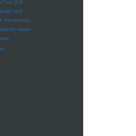
k Tour 2026
årsløb 2025
k Trail Horsens
bfest for voksne
bture
rne