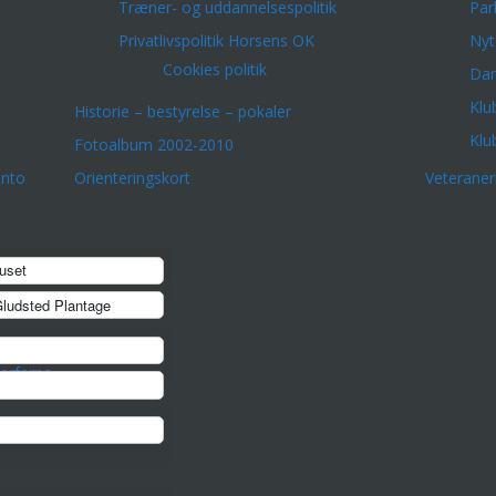
Træner- og uddannelsespolitik
Par
Privatlivspolitik Horsens OK
Nyt
Cookies politik
Dar
Klu
Historie – bestyrelse – pokaler
Klu
Fotoalbum 2002-2010
onto
Orienteringskort
Veterane
uset
ludsted Plantage
erfarne