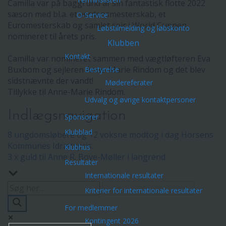
Camilla var på baggrund af sin fantastisk flotte 2022
sæson med bl.a. et verdensmesterskab, et
O-Service
Euromesterskab og samlet sejr i World Cuppen
Løbstilmelding og løbskonto
nomineret til årets pris.
Klubben
Kontakt
Camilla var nomineret sammen med vægtløfteren Eva
Buxbom og sejleren Anne-Marie Rindom og det blev
Bestyrelse
sidstnævnte der vandt!
Mødereferater
Tillykke til Anne-Marie Rindom.
Udvalg og øvrige kontaktpersoner
Indlægsnavigation
Sponsorer
Klubblad
8 ungdomsløbere og 12 voksne modtog i dag Horsens
Kommunes Idrætspris.
Klubhus
3 x guld til Anne R. Boye-Møller i langrend
Resultater
Internationale resultater
Kriterier for internationale resultater
For medlemmer
Kontingent 2026