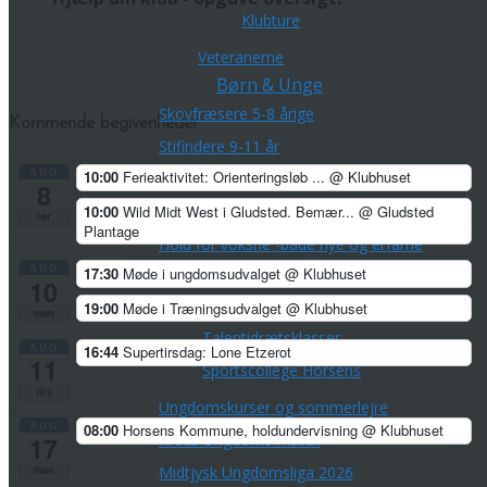
Klubture
Veteranerne
Børn & Unge
Skovfræsere 5-8 årige
Kommende begivenheder
Stifindere 9-11 år
AUG
10:00
Ferieaktivitet: Orienteringsløb ...
@ Klubhuset
Konkurrenceløbere 12-14 år
8
10:00
Wild Midt West i Gludsted. Bemær...
@ Gludsted
Unge ca. 15-21 år
lør
Plantage
Hold for voksne -både nye og erfarne
AUG
17:30
Møde i ungdomsudvalget
@ Klubhuset
Talentudviking
10
TalentCenter Midt
19:00
Møde i Træningsudvalget
@ Klubhuset
man
Talentidrætsklasser
AUG
16:44
Supertirsdag: Lone Etzerot
11
Sportscollege Horsens
tirs
Ungdomskurser og sommerlejre
AUG
08:00
Horsens Kommune, holdundervisning
@ Klubhuset
Kreds Ungdoms Match
17
Midtjysk Ungdomsliga 2026
man