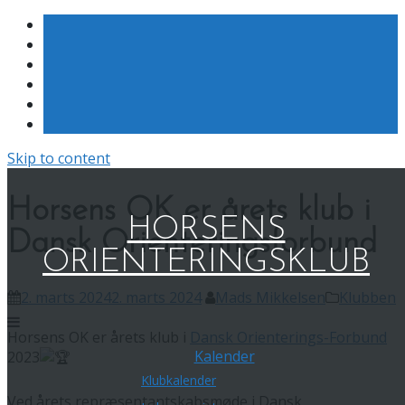
Skip to content
Horsens OK er årets klub i
HORSENS
Dansk Orienteringsforbund
ORIENTERINGSKLUB
2. marts 2024
2. marts 2024
Mads Mikkelsen
Klubben
Horsens OK er årets klub i
Dansk Orienterings-Forbund
Kalender
2023
Klubkalender
Ved årets repræsentantskabsmøde i Dansk