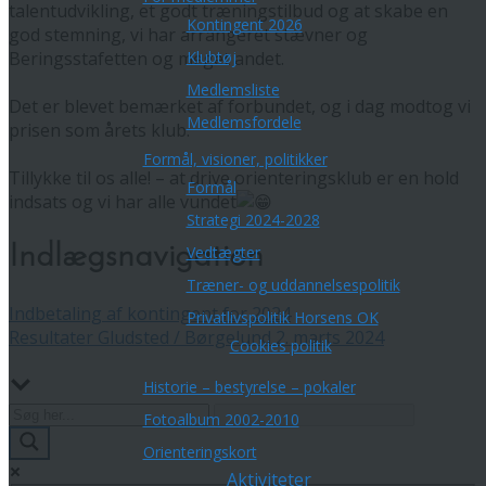
talentudvikling, et godt træningstilbud og at skabe en
Kontingent 2026
god stemning, vi har arrangeret stævner og
Beringsstafetten og meget andet.
Klubtøj
Medlemsliste
Det er blevet bemærket af forbundet, og i dag modtog vi
Medlemsfordele
prisen som årets klub.
Formål, visioner, politikker
Tillykke til os alle! – at drive orienteringsklub er en hold
Formål
indsats og vi har alle vundet
Strategi 2024-2028
Indlægsnavigation
Vedtægter
Træner- og uddannelsespolitik
Indbetaling af kontingent for 2024
Privatlivspolitik Horsens OK
Resultater Gludsted / Børgelund 2. marts 2024
Cookies politik
Historie – bestyrelse – pokaler
Fotoalbum 2002-2010
Orienteringskort
Aktiviteter