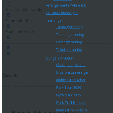
Arrangementer/Åbne løb
Exact matches only
Corona-tilpasninger
Træninger
Search in title
Tirsdagstræning
Søg i indholdet
Torsdagstræning
Lørdagstræning
Teknisk træning
Øvrige aktiviteter
Championpokalen
Divisionsturneringen
Åbne løb
Klubmesterskaber
Der er ingen kommende begivenheder.
Park Tour 2026
Nytårsløb 2025
Dark Trail Horsens
Klubfest for voksne
Hjælp din klub - opgave oversigt!