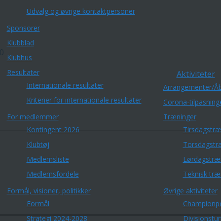
Udvalg og øvrige kontaktpersoner
Sponsorer
Klubblad
30
Klubhus
Resultater
Aktiviteter
Internationale resultater
Arrangementer/Åb
Kriterier for internationale resultater
Corona-tilpasning
For medlemmer
Træninger
Kontingent 2026
Tirsdagstræ
Klubtøj
Torsdagstr
Medlemsliste
Lørdagstræ
Medlemsfordele
Teknisk træ
Formål, visioner, politikker
Øvrige aktiviteter
Formål
Championp
Strategi 2024-2028
Divisionstu