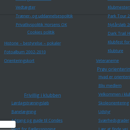
Vedtægter
Klubmester
Træner- og uddannelsespolitik
Park Tour 
Privatlivspolitik Horsens OK
Nytårsløb 
Cookies politik
Dark Trail 
Klubfest fo
Historie – bestyrelse – pokaler
Klubture
Fotoalbum 2002-2010
Orienteringskort
Veteranerne
Prøv orienterin
Hvad er orienter
Bliv medlem
Velkommen i klu
Frivillig i klubben
Lørdagstræningsløb
Skoleorientering
Banelægning
Udstyr
Adgang og guide til Condes
Sværhedsgrader
Vært for Fællesspisning
Lær at finde vej