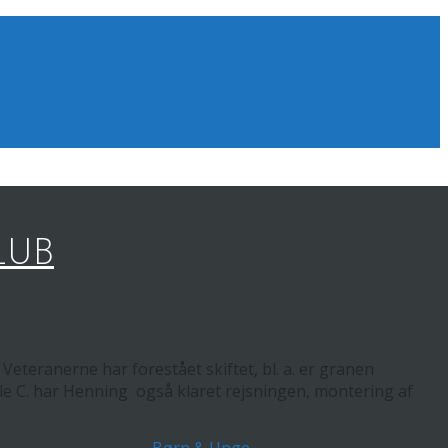
LUB
teranerne har forestået skiftet, bl. a. er granen
e C. har Henning også klaret rejsningen, montering af