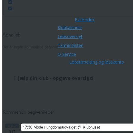
Kalender
Klubkalender
Åbne løb
Løbsoversigt
Terminslisten
Der er ingen kommende begivenheder.
O-Service
Løbstilmelding og løbskonto
Hjælp din klub - opgave oversigt!
Kommende begivenheder
AUG
17:30
Møde i ungdomsudvalget
@ Klubhuset
10