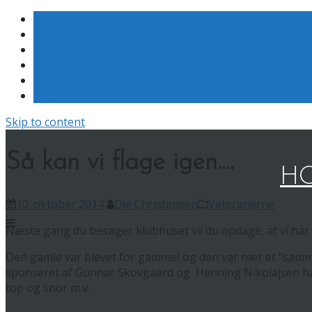
Skip to content
Så kan vi flage igen….
HO
10. oktober 2014
Ole Christensen
Veteranerne
Næste gang du besøger klubhuset vil du opdage, at vi har 
Den gamle var blevet for gammel og den var nær et “sammen
sponseret af Gunnar Skovgaard og Henning Nikolajsen har
top og snor m.v.