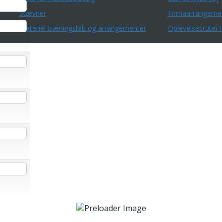
Stævner
Firmaarrangeme
Materiel træningsløb og arrangementer
Oplevelsesruter i