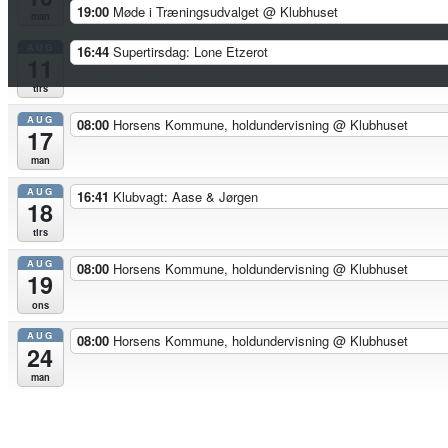
19:00
Møde i Træningsudvalget
@ Klubhuset
man
AUG
16:44
Supertirsdag: Lone Etzerot
11
tirs
AUG
08:00
Horsens Kommune, holdundervisning
@ Klubhuset
17
man
AUG
16:41
Klubvagt: Aase & Jørgen
18
tirs
AUG
08:00
Horsens Kommune, holdundervisning
@ Klubhuset
19
ons
AUG
08:00
Horsens Kommune, holdundervisning
@ Klubhuset
24
man