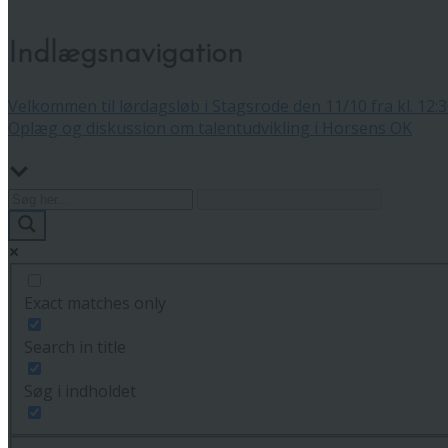
Indlægsnavigation
Velkommen til lørdagsløb i Stagsrode den 11/10 fra kl. 12:
Oplæg og diskussion om talentudvikling i Horsens OK
Exact matches only
Search in title
Søg i indholdet