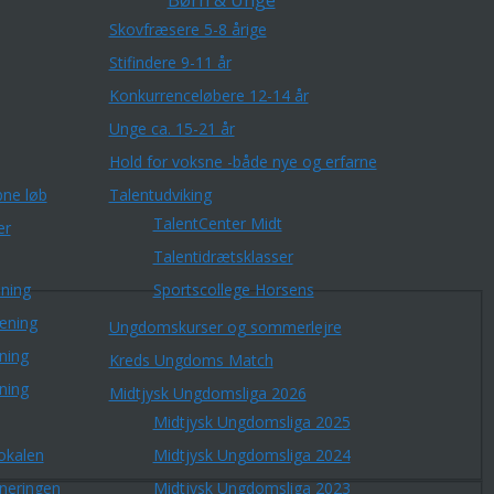
Børn & Unge
Skovfræsere 5-8 årige
Stifindere 9-11 år
Konkurrenceløbere 12-14 år
Unge ca. 15-21 år
Hold for voksne -både nye og erfarne
ne løb
Talentudviking
TalentCenter Midt
er
Talentidrætsklasser
ning
Sportscollege Horsens
æning
Ungdomskurser og sommerlejre
ning
Kreds Ungdoms Match
ning
Midtjysk Ungdomsliga 2026
Midtjysk Ungdomsliga 2025
okalen
Midtjysk Ungdomsliga 2024
rneringen
Midtjysk Ungdomsliga 2023