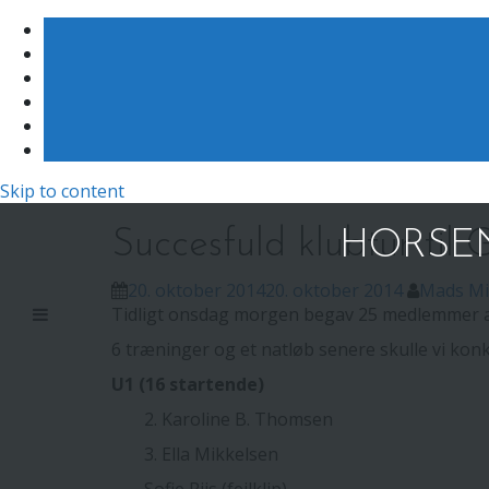
Skip to content
Succesfuld klubtur til
HORSEN
20. oktober 2014
20. oktober 2014
Mads Mi
Tidligt onsdag morgen begav 25 medlemmer af 
6 træninger og et natløb senere skulle vi konku
U1 (16 startende)
2. Karoline B. Thomsen
3. Ella Mikkelsen