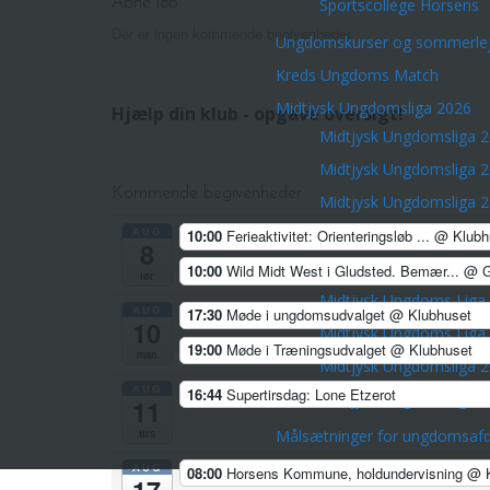
Sportscollege Horsens
Åbne løb
Der er ingen kommende begivenheder.
Ungdomskurser og sommerlej
Kreds Ungdoms Match
Midtjysk Ungdomsliga 2026
Hjælp din klub - opgave oversigt!
Midtjysk Ungdomsliga 
Midtjysk Ungdomsliga 
Kommende begivenheder
Midtjysk Ungdomsliga 
AUG
Midtjysk Ungdomsliga 
10:00
Ferieaktivitet: Orienteringsløb ...
@ Klubh
8
Midtjysk Ungdomsliga 
10:00
Wild Midt West i Gludsted. Bemær...
@ G
lør
Midtjysk Ungdoms Liga
AUG
17:30
Møde i ungdomsudvalget
@ Klubhuset
10
Midtjysk Ungdoms Liga
19:00
Møde i Træningsudvalget
@ Klubhuset
man
Midtjysk Ungdomsliga 
AUG
16:44
Supertirsdag: Lone Etzerot
Midtjysk Ungdomsliga 
11
Målsætninger for ungdomsafd
tirs
AUG
08:00
Horsens Kommune, holdundervisning
@ K