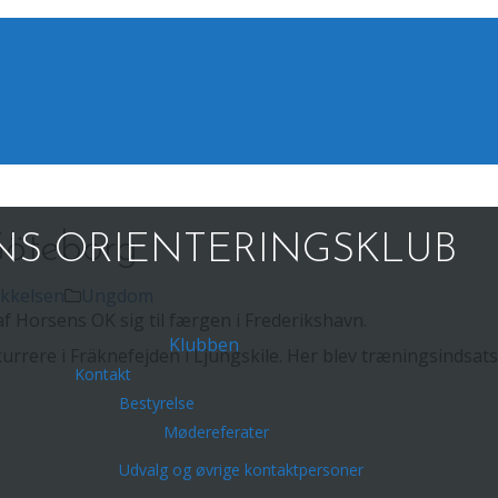
 Göteborg
S ORIENTERINGSKLUB
kkelsen
Ungdom
Horsens OK sig til færgen i Frederikshavn.
Klubben
rrere i Fräknefejden i Ljungskile. Her blev træningsindsatsen
Kontakt
Bestyrelse
Mødereferater
Udvalg og øvrige kontaktpersoner