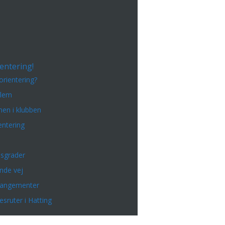
entering!
orientering?
dlem
en i klubben
entering
sgrader
inde vej
rangementer
esruter i Hatting