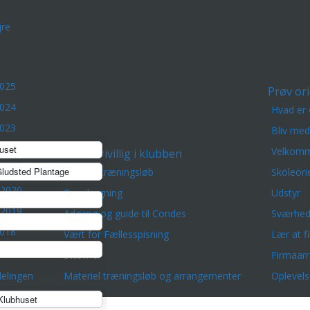
re
2025
Prøv ori
2024
Hvad er 
2023
Bliv me
2022
uset
Velkomm
Frivillig i klubben
2021
ludsted Plantage
Lørdagstræningsløb
Skoleori
 2020
Banelægning
Udstyr
 2019
Adgang og guide til Condes
Sværhed
2018
Vært for Fællesspisning
Lær at f
2017
Stævner
Firmaar
elingen
Materiel træningsløb og arrangementer
Oplevels
lubhuset