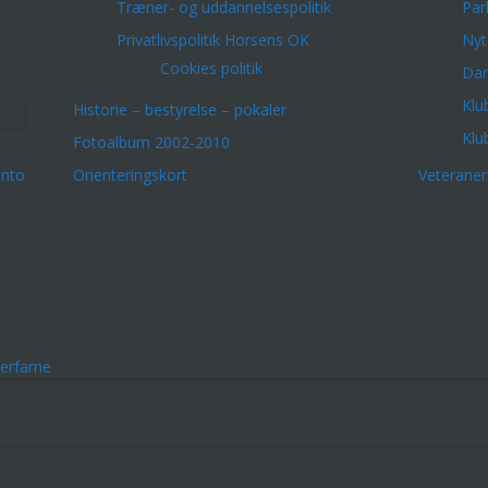
Træner- og uddannelsespolitik
Par
Privatlivspolitik Horsens OK
Nyt
Cookies politik
Dar
Klu
Historie – bestyrelse – pokaler
Klu
Fotoalbum 2002-2010
onto
Orienteringskort
Veterane
erfarne