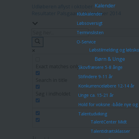
Kalender
Udløberen aflyst i oktober
Resultater Palsgaard 18. oktober 2014
Klubkalender
Løbsoversigt
Terminslisten
O-Service
Løbstilmelding og løbsk
Børn & Unge
Exact matches only
Skovfræsere 5-8 årige
Stifindere 9-11 år
Search in title
Konkurrenceløbere 12-14 år
Søg i indholdet
Unge ca. 15-21 år
Hold for voksne -både nye og 
Talentudviking
TalentCenter Midt
Talentidrætsklasser