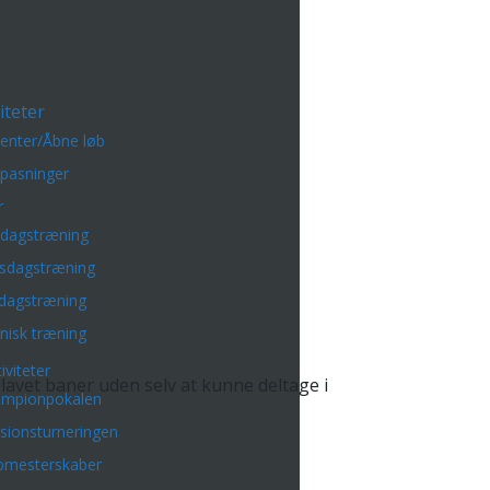
iteter
enter/Åbne løb
lpasninger
r
sdagstræning
sdagstræning
dagstræning
nisk træning
iviteter
e lavet baner uden selv at kunne deltage i
mpionpokalen
isionsturneringen
bmesterskaber