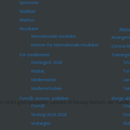
Sponsorer
Klubblad
Klubhus
Resultater
Aktiv
Internationale resultater
Arrangem
Kriterier for internationale resultater
Corona-ti
For medlemmer
Træninge
Kontingent 2026
Tir
Klubtøj
Tor
Medlemsliste
Lør
Medlemsfordele
Tek
Formål, visioner, politikker
Øvrige akt
n til en god oplevelse, specielt til Nicolaj Nielsen, der havd
Formål
Cha
Strategi 2024-2028
Div
Vedtægter
Klu