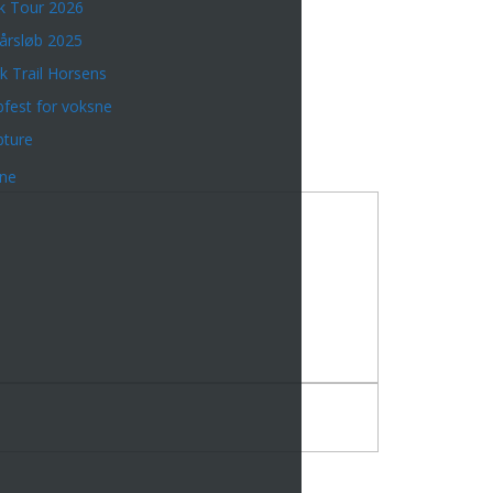
k Tour 2026
årsløb 2025
k Trail Horsens
bfest for voksne
bture
rne