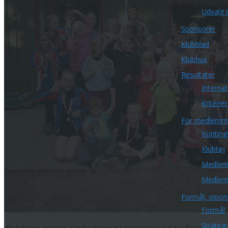
Udvalg 
Sponsorer
Klubblad
Klubhus
Resultater
Internat
Kriterie
For medlemm
Konting
Klubtøj
Medlems
Medlem
Formål, visione
Formål
Strateg