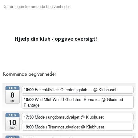
Der er ingen kommende begivenheder.
Hjælp din klub - opgave oversigt!
Kommende begivenheder
AUG
10:00
Ferieaktivitet: Orienteringsløb ...
@ Klubhuset
8
10:00
Wild Midt West i Gludsted. Bemær...
@ Gludsted
lør
Plantage
AUG
17:30
Møde i ungdomsudvalget
@ Klubhuset
10
19:00
Møde i Træningsudvalget
@ Klubhuset
man
AUG