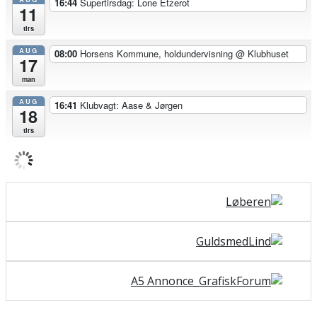
16:44
Supertirsdag: Lone Etzerot
11
tirs
AUG
08:00
Horsens Kommune, holdundervisning
@ Klubhuset
17
man
AUG
16:41
Klubvagt: Aase & Jørgen
18
tirs